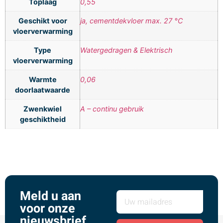
Toplaag
0,55
Geschikt voor
ja, cementdekvloer max. 27 °C
vloerverwarming
Type
Watergedragen & Elektrisch
vloerverwarming
Warmte
0,06
doorlaatwaarde
Zwenkwiel
A – continu gebruik
geschiktheid
Meld u aan
voor onze
nieuwsbrief