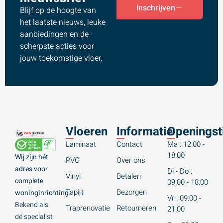
Inschrijven
Blijf op de hoogte van
het laatste nieuws, leuke
aanbiedingen en de
scherpste acties voor
jouw toekomstige vloer.
Vloeren
Informatie
Openingst
Laminaat
Contact
Ma : 12:00 -
18:00
Wij zijn hét
PVC
Over ons
adres voor
Di - Do :
Vinyl
Betalen
complete
09:00 - 18:00
Tapijt
Bezorgen
woninginrichting.
Vr : 09:00 -
Bekend als
Traprenovatie
Retourneren
21:00
dé specialist