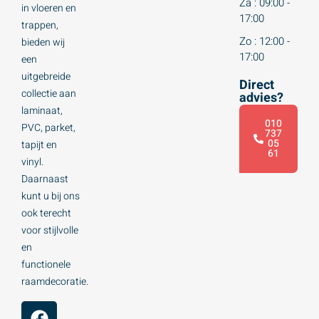
Za : 09:00 -
in vloeren en
17:00
trappen,
Zo : 12:00 -
bieden wij
17:00
een
uitgebreide
Direct
collectie aan
advies?
laminaat,
010
PVC, parket,
737
05
tapijt en
61
vinyl.
Daarnaast
kunt u bij ons
ook terecht
voor stijlvolle
en
functionele
raamdecoratie.