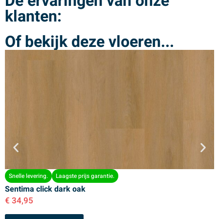
De ervaringen van onze
klanten:
Of bekijk deze vloeren...
Snelle levering.
Laagste prijs garantie.
Sentima click dark oak
S
€
34,95
€