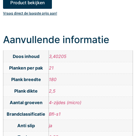
Product bekijken
Vraag direct de laagste prijs aan!
V
Aanvullende informatie
Doos inhoud
3,40205
Planken per pak
21
Plank breedte
180
Plank dikte
2,5
Aantal groeven
4-zijdes (micro)
Brandclassificatie
Bfl-s1
Anti slip
ja