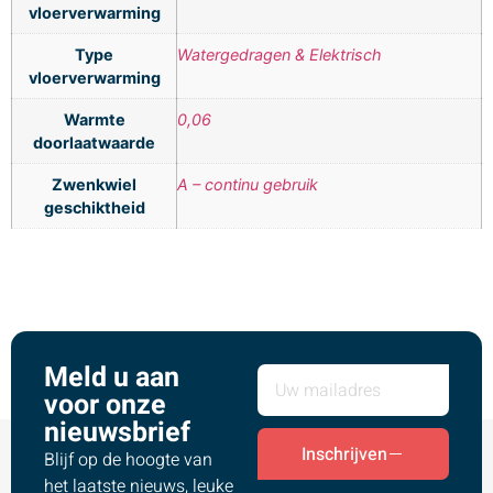
vloerverwarming
Type
Watergedragen & Elektrisch
vloerverwarming
Warmte
0,06
doorlaatwaarde
Zwenkwiel
A – continu gebruik
geschiktheid
Meld u aan
voor onze
nieuwsbrief
Inschrijven
Blijf op de hoogte van
het laatste nieuws, leuke