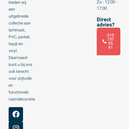
Zo : 12:00 -
bieden wij
17:00
een
uitgebreide
Direct
collectie aan
advies?
laminaat,
010
PVC, parket,
737
05
tapijt en
61
vinyl.
Daarnaast
kunt u bij ons
ook terecht
voor stijlvolle
en
functionele
raamdecoratie.