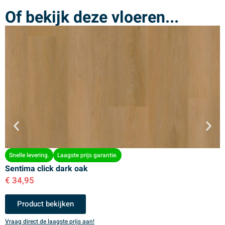
Of bekijk deze vloeren...
Snelle levering.
Laagste prijs garantie.
Sentima click dark oak
S
€
34,95
€
Product bekijken
Vraag direct de laagste prijs aan!
V