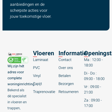
aanbiedingen en de
scherpste acties voor
jouw toekomstige vloer.
Vloeren
Informatie
Openingst
Laminaat
Contact
Ma : 12:00 -
18:00
Wij zijn hét
PVC
Over ons
adres voor
Di - Do :
Vinyl
Betalen
complete
09:00 - 18:00
Tapijt
Bezorgen
woninginrichting.
Vr : 09:00 -
Bekend als
Traprenovatie
Retourneren
21:00
dé specialist
Za : 09:00 -
in vloeren en
17:00
trappen,