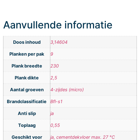
Aanvullende informatie
Doos inhoud
3,14604
Planken per pak
9
Plank breedte
230
Plank dikte
2,5
Aantal groeven
4-zijdes (micro)
Brandclassificatie
Bfl-s1
Anti slip
ja
Toplaag
0,55
Geschikt voor
ja, cementdekvloer max. 27 °C