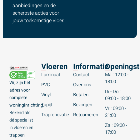
aanbiedingen en de
scherpste acties voor
jouw toekomstige vloer.
Vloeren
Informatie
Openingst
Laminaat
Contact
Ma : 12:00 -
18:00
Wij zijn hét
PVC
Over ons
adres voor
Di - Do :
Vinyl
Betalen
complete
09:00 - 18:00
Tapijt
Bezorgen
woninginrichting.
Vr : 09:00 -
Bekend als
Traprenovatie
Retourneren
21:00
dé specialist
Za : 09:00 -
in vloeren en
17:00
trappen,