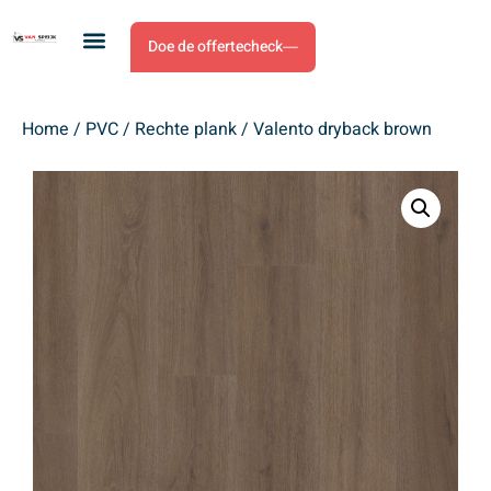
Doe de offertecheck
Home
/
PVC
/
Rechte plank
/ Valento dryback brown