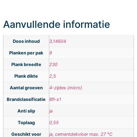
Aanvullende informatie
Doos inhoud
3,14604
Planken per pak
9
Plank breedte
230
Plank dikte
2,5
Aantal groeven
4-zijdes (micro)
Brandclassificatie
Bfl-s1
Anti slip
ja
Toplaag
0,55
Geschikt voor
ja, cementdekvloer max. 27 °C