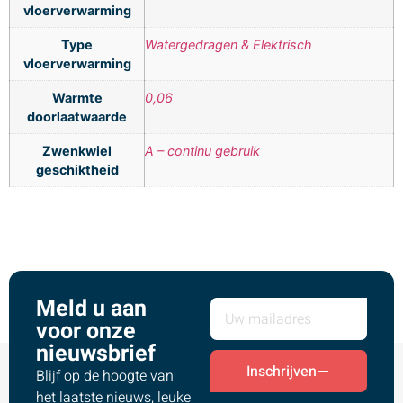
vloerverwarming
Type
Watergedragen & Elektrisch
vloerverwarming
Warmte
0,06
doorlaatwaarde
Zwenkwiel
A – continu gebruik
geschiktheid
Meld u aan
voor onze
nieuwsbrief
Inschrijven
Blijf op de hoogte van
het laatste nieuws, leuke