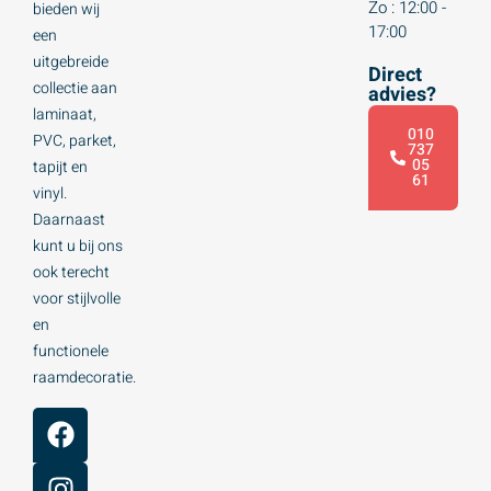
Zo : 12:00 -
bieden wij
17:00
een
uitgebreide
Direct
collectie aan
advies?
laminaat,
010
PVC, parket,
737
05
tapijt en
61
vinyl.
Daarnaast
kunt u bij ons
ook terecht
voor stijlvolle
en
functionele
raamdecoratie.