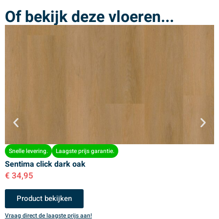
Of bekijk deze vloeren...
Snelle levering.
Laagste prijs garantie.
Sentima click dark oak
S
€
34,95
€
Product bekijken
Vraag direct de laagste prijs aan!
V