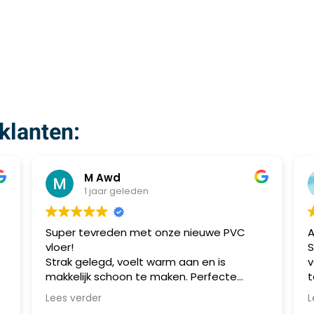
klanten:
M Awd
1 jaar geleden
Super tevreden met onze nieuwe PVC
A
vloer!
S
Strak gelegd, voelt warm aan en is
v
makkelijk schoon te maken. Perfecte
t
combinatie van stijl en praktisch gebruik.
m
Lees verder
L
Aanrader!
a