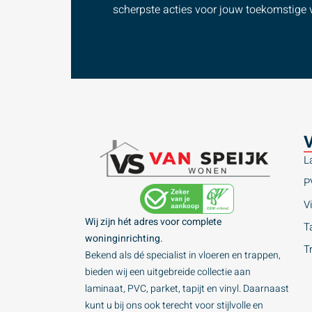
scherpste acties voor jouw toekomstige v
V
L
P
Vi
Wij zijn hét adres voor complete
Ta
woninginrichting.
T
Bekend als dé specialist in vloeren en trappen,
bieden wij een uitgebreide collectie aan
laminaat, PVC, parket, tapijt en vinyl. Daarnaast
kunt u bij ons ook terecht voor stijlvolle en