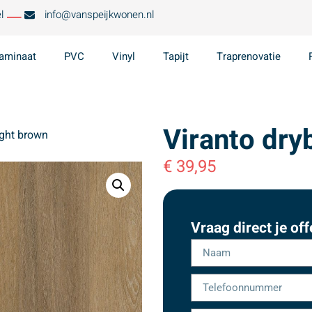
l
info@vanspeijkwonen.nl
aminaat
PVC
Vinyl
Tapijt
Traprenovatie
Viranto dry
ight brown
€
39,95
Vraag direct je off