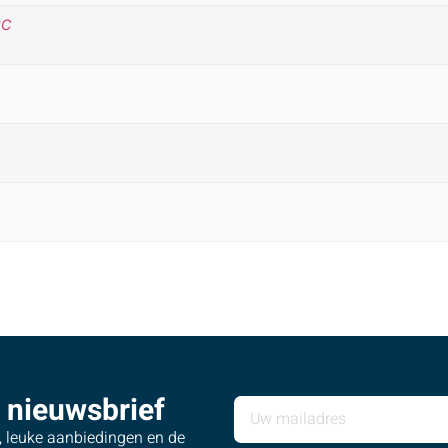
°C
 nieuwsbrief
s, leuke aanbiedingen en de