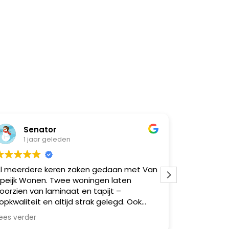
Senator
Nat
1 jaar geleden
1 ja
l meerdere keren zaken gedaan met Van
Super goe
peijk Wonen. Twee woningen laten
moeilijk
oorzien van laminaat en tapijt –
opkwaliteit en altijd strak gelegd. Ook
eerdere vrienden via mij geholpen,
ees verder
llemaal zeer tevreden. Betrouwbaar,