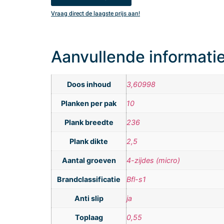
Vraag direct de laagste prijs aan!
Aanvullende informati
Doos inhoud
3,60998
Planken per pak
10
Plank breedte
236
Plank dikte
2,5
Aantal groeven
4-zijdes (micro)
Brandclassificatie
Bfl-s1
Anti slip
ja
Toplaag
0,55