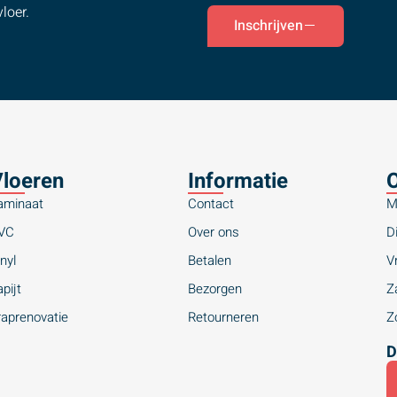
loer.
Inschrijven
loeren
Informatie
O
aminaat
Contact
M
VC
Over ons
Di
nyl
Betalen
Vr
pijt
Bezorgen
Za
raprenovatie
Retourneren
Zo
D