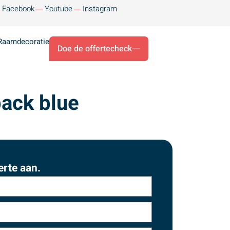
Facebook
Youtube
Instagram
Raamdecoratie
Doe de offertecheck
back blue
erte aan.