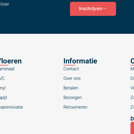
loer.
Inschrijven
loeren
Informatie
O
aminaat
Contact
M
VC
Over ons
Di
nyl
Betalen
Vr
pijt
Bezorgen
Za
raprenovatie
Retourneren
Zo
D