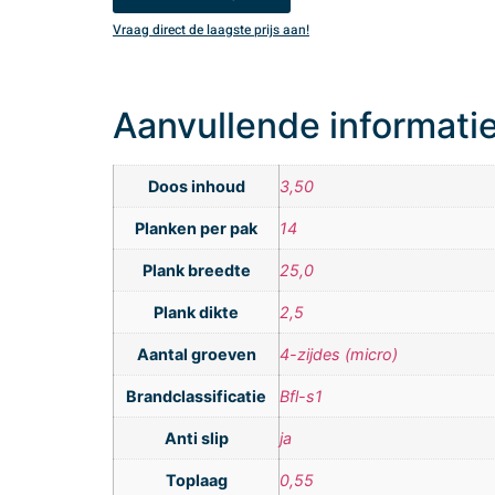
Vraag direct de laagste prijs aan!
Aanvullende informati
Doos inhoud
3,50
Planken per pak
14
Plank breedte
25,0
Plank dikte
2,5
Aantal groeven
4-zijdes (micro)
Brandclassificatie
Bfl-s1
Anti slip
ja
Toplaag
0,55