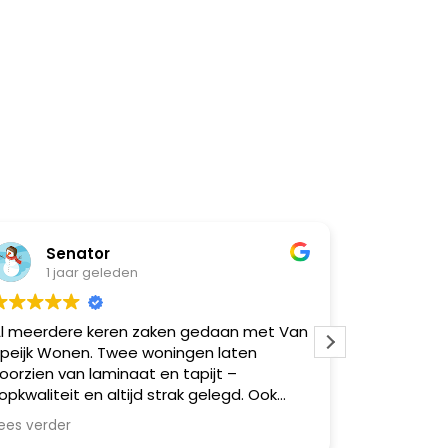
Senator
Natasja v
1 jaar geleden
1 jaar gele
rdere keren zaken gedaan met Van
Super goed gele
Wonen. Twee woningen laten
moeilijk
n van laminaat en tapijt –
iteit en altijd strak gelegd. Ook
e vrienden via mij geholpen,
rder
l zeer tevreden. Betrouwbaar,