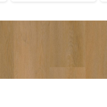
vakkund
aanrade