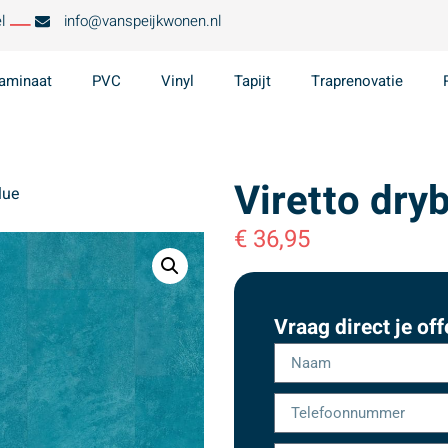
l
info@vanspeijkwonen.nl
aminaat
PVC
Vinyl
Tapijt
Traprenovatie
Viretto dry
lue
€
36,95
Vraag direct je off