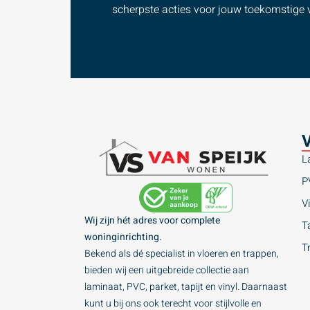
scherpste acties voor jouw toekomstige v
V
L
P
Vi
Wij zijn hét adres voor complete
Ta
woninginrichting.
T
Bekend als dé specialist in vloeren en trappen,
bieden wij een uitgebreide collectie aan
laminaat, PVC, parket, tapijt en vinyl. Daarnaast
kunt u bij ons ook terecht voor stijlvolle en