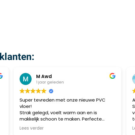
klanten:
M Awd
1 jaar geleden
Super tevreden met onze nieuwe PVC
Al mee
vloer!
Speijk 
Strak gelegd, voelt warm aan en is
voorzie
makkelijk schoon te maken. Perfecte
topkwal
combinatie van stijl en praktisch gebruik.
meerder
Lees verder
Lees ve
Aanrader!
allemaa