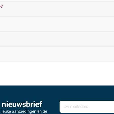
°C
 nieuwsbrief
s, leuke aanbiedingen en de