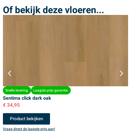
Of bekijk deze vloeren...
Snelle levering.
Laagste prijs garantie.
Sentima click dark oak
S
€
34,95
€
Product bekijken
Vraag direct de laagste prijs aan!
V