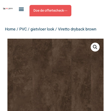
Doe de offertecheck
Home
/
PVC
/
gietvloer look
/ Viretto dryback brown