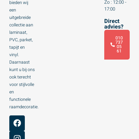
Zo : 12:00 -
bieden wij
17:00
een
uitgebreide
Direct
collectie aan
advies?
laminaat,
010
PVC, parket,
737
05
tapijt en
61
vinyl.
Daarnaast
kunt u bij ons
ook terecht
voor stijlvolle
en
functionele
raamdecoratie.