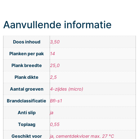
Aanvullende informatie
Doos inhoud
3,50
Planken per pak
14
Plank breedte
25,0
Plank dikte
2,5
Aantal groeven
4-zijdes (micro)
Brandclassificatie
Bfl-s1
Anti slip
ja
Toplaag
0,55
Geschikt voor
ja, cementdekvloer max. 27 °C