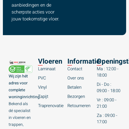
aanbiedingen en de
scherpste acties voor
jouw toekomstige vloer.
Vloeren
Informatie
Openingst
Laminaat
Contact
Ma : 12:00 -
18:00
Wij zijn hét
PVC
Over ons
adres voor
Di - Do :
Vinyl
Betalen
complete
09:00 - 18:00
Tapijt
Bezorgen
woninginrichting.
Vr : 09:00 -
Bekend als
Traprenovatie
Retourneren
21:00
dé specialist
Za : 09:00 -
in vloeren en
17:00
trappen,