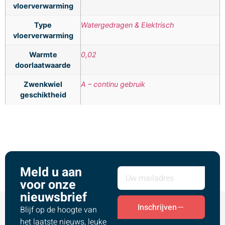
vloerverwarming
Type
Watergedragen & Elektrisch
vloerverwarming
Warmte
0,02
doorlaatwaarde
Zwenkwiel
A – continu gebruik
geschiktheid
Meld u aan
voor onze
nieuwsbrief
Inschrijven
Blijf op de hoogte van
het laatste nieuws, leuke