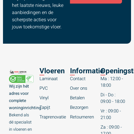
het laatste nieuws, leuke
aanbiedingen en de
scherpste acties voor
jouw toekomstige vloer.
Vloeren
Informatie
Openingst
Laminaat
Contact
Ma : 12:00 -
18:00
Wij zijn hét
PVC
Over ons
adres voor
Di - Do :
Vinyl
Betalen
complete
09:00 - 18:00
Tapijt
Bezorgen
woninginrichting.
Vr : 09:00 -
Bekend als
Traprenovatie
Retourneren
21:00
dé specialist
Za : 09:00 -
in vloeren en
17:00