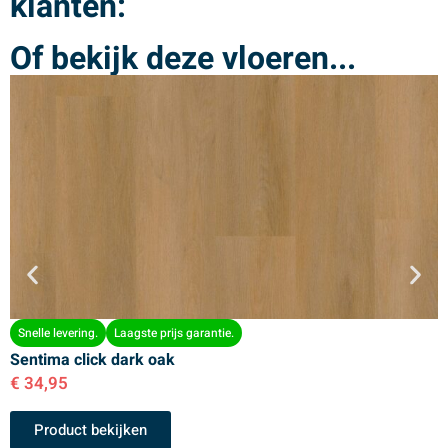
klanten:
Of bekijk deze vloeren...
Snelle levering.
Laagste prijs garantie.
Sentima click dark oak
S
€
34,95
€
Product bekijken