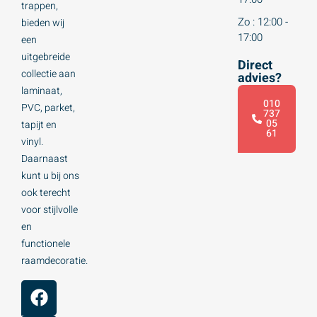
trappen,
Zo : 12:00 -
bieden wij
17:00
een
uitgebreide
Direct
collectie aan
advies?
laminaat,
010
PVC, parket,
737
05
tapijt en
61
vinyl.
Daarnaast
kunt u bij ons
ook terecht
voor stijlvolle
en
functionele
raamdecoratie.