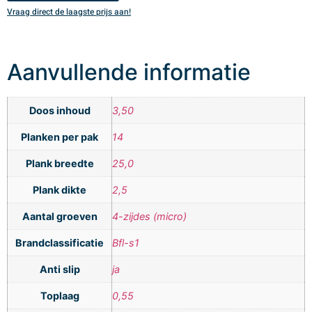
Vraag direct de laagste prijs aan!
V
Aanvullende informatie
Doos inhoud
3,50
Planken per pak
14
Plank breedte
25,0
Plank dikte
2,5
Aantal groeven
4-zijdes (micro)
Brandclassificatie
Bfl-s1
Anti slip
ja
Toplaag
0,55