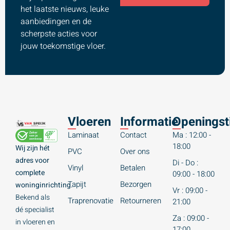
het laatste nieuws, leuke
aanbiedingen en de
scherpste acties voor
jouw toekomstige vloer.
Vloeren
Informatie
Openingst
Laminaat
Contact
Ma : 12:00 -
18:00
Wij zijn hét
PVC
Over ons
adres voor
Di - Do :
Vinyl
Betalen
complete
09:00 - 18:00
Tapijt
Bezorgen
woninginrichting.
Vr : 09:00 -
Bekend als
Traprenovatie
Retourneren
21:00
dé specialist
Za : 09:00 -
in vloeren en
17:00