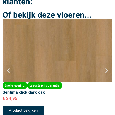
klanten:
Of bekijk deze vloeren...
Snelle levering.
Laagste prijs garantie.
Sentima click dark oak
S
€
34,95
€
Product bekijken