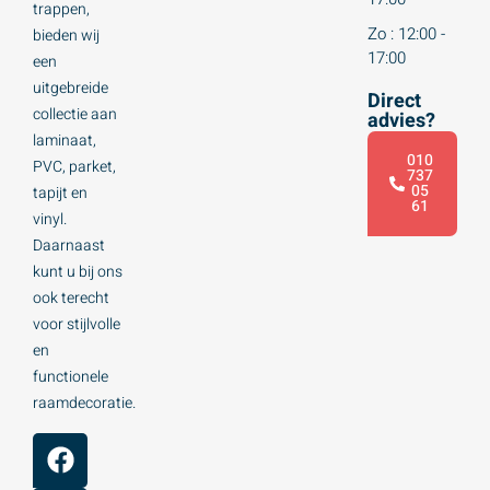
trappen,
Zo : 12:00 -
bieden wij
17:00
een
uitgebreide
Direct
collectie aan
advies?
laminaat,
010
PVC, parket,
737
05
tapijt en
61
vinyl.
Daarnaast
kunt u bij ons
ook terecht
voor stijlvolle
en
functionele
raamdecoratie.