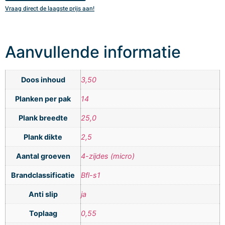
Vraag direct de laagste prijs aan!
V
Aanvullende informatie
Doos inhoud
3,50
Planken per pak
14
Plank breedte
25,0
Plank dikte
2,5
Aantal groeven
4-zijdes (micro)
Brandclassificatie
Bfl-s1
Anti slip
ja
Toplaag
0,55