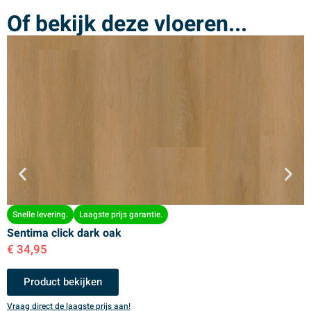
Of bekijk deze vloeren...
Snelle levering.
Laagste prijs garantie.
Sentima click dark oak
S
€
34,95
€
Product bekijken
Vraag direct de laagste prijs aan!
V