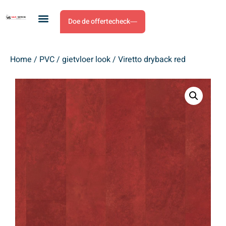
Doe de offertecheck
Home
/
PVC
/
gietvloer look
/ Viretto dryback red