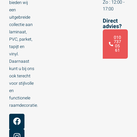
Zo : 12:00 -
bieden wij
17:00
een
uitgebreide
Direct
collectie aan
advies?
laminaat,
010
PVC, parket,
737
05
tapijt en
61
vinyl.
Daarnaast
kunt u bij ons
ook terecht
voor stijlvolle
en
functionele
raamdecoratie.