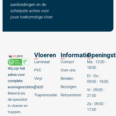
aanbiedingen en de
scherpste acties voor
jouw toekomstige vloer.
Vloeren
Informatie
Openingst
Laminaat
Contact
Ma : 12:00 -
18:00
Wij zijn hét
PVC
Over ons
adres voor
Di - Do :
Vinyl
Betalen
complete
09:00 - 18:00
Tapijt
Bezorgen
woninginrichting.
Vr : 09:00 -
Bekend als
Traprenovatie
Retourneren
21:00
dé specialist
Za : 09:00 -
in vloeren en
17:00
trappen,