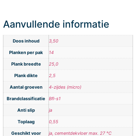
Aanvullende informatie
Doos inhoud
3,50
Planken per pak
14
Plank breedte
25,0
Plank dikte
2,5
Aantal groeven
4-zijdes (micro)
Brandclassificatie
Bfl-s1
Anti slip
ja
Toplaag
0,55
Geschikt voor
ja, cementdekvloer max. 27 °C