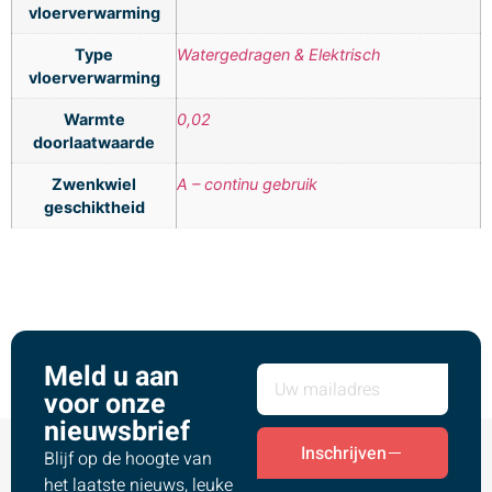
vloerverwarming
Type
Watergedragen & Elektrisch
vloerverwarming
Warmte
0,02
doorlaatwaarde
Zwenkwiel
A – continu gebruik
geschiktheid
Meld u aan
voor onze
nieuwsbrief
Inschrijven
Blijf op de hoogte van
het laatste nieuws, leuke