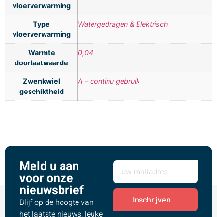
vloerverwarming
Type
Watergedragen & Elektrisch
vloerverwarming
Warmte
0,04
doorlaatwaarde
Zwenkwiel
A – continu gebruik
geschiktheid
Meld u aan
voor onze
nieuwsbrief
Inschrijven
Blijf op de hoogte van
het laatste nieuws, leuke