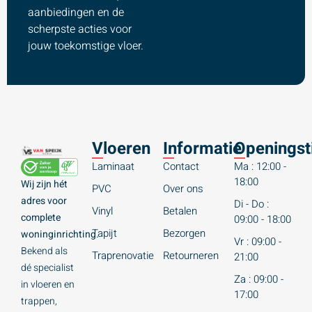
aanbiedingen en de
scherpste acties voor
jouw toekomstige vloer.
Vloeren
Informatie
Openingst
Laminaat
Contact
Ma : 12:00 -
18:00
Wij zijn hét
PVC
Over ons
adres voor
Di - Do :
Vinyl
Betalen
complete
09:00 - 18:00
Tapijt
Bezorgen
woninginrichting.
Vr : 09:00 -
Bekend als
Traprenovatie
Retourneren
21:00
dé specialist
Za : 09:00 -
in vloeren en
17:00
trappen,