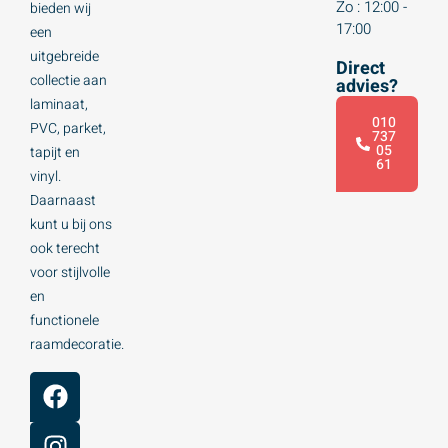
Zo : 12:00 -
bieden wij
17:00
een
uitgebreide
Direct
collectie aan
advies?
laminaat,
010
PVC, parket,
737
05
tapijt en
61
vinyl.
Daarnaast
kunt u bij ons
ook terecht
voor stijlvolle
en
functionele
raamdecoratie.