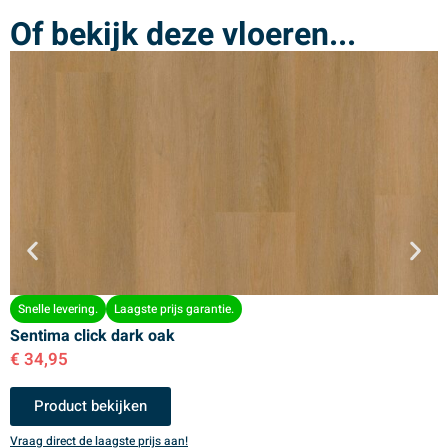
Of bekijk deze vloeren...
Snelle levering.
Laagste prijs garantie.
Sentima click dark oak
S
€
34,95
€
Product bekijken
Vraag direct de laagste prijs aan!
V