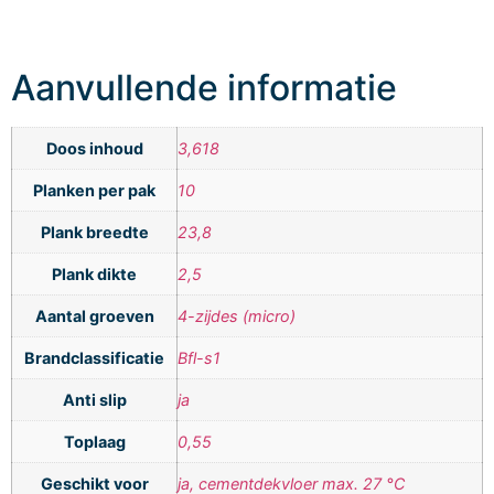
Aanvullende informatie
Doos inhoud
3,618
Planken per pak
10
Plank breedte
23,8
Plank dikte
2,5
Aantal groeven
4-zijdes (micro)
Brandclassificatie
Bfl-s1
Anti slip
ja
Toplaag
0,55
Geschikt voor
ja, cementdekvloer max. 27 °C