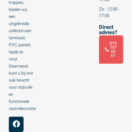
trappen,
Zo : 12:00 -
bieden wij
17:00
een
uitgebreide
Direct
collectie aan
advies?
laminaat,
010
PVC, parket,
737
05
tapijt en
61
vinyl.
Daarnaast
kunt u bij ons
ook terecht
voor stijlvolle
en
functionele
raamdecoratie.