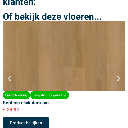
klanten:
Of bekijk deze vloeren...
Snelle levering.
Laagste prijs garantie.
Sentima click dark oak
S
€
34,95
€
Product bekijken