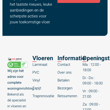
het laatste nieuws, leuke
aanbiedingen en de
scherpste acties voor
jouw toekomstige vloer.
Vloeren
Informatie
Openingst
Laminaat
Contact
Ma : 12:00 -
18:00
Wij zijn hét
PVC
Over ons
adres voor
Di - Do :
Vinyl
Betalen
complete
09:00 - 18:00
Tapijt
Bezorgen
woninginrichting.
Vr : 09:00 -
Bekend als
Traprenovatie
Retourneren
21:00
dé specialist
Za : 09:00 -
in vloeren en
17:00