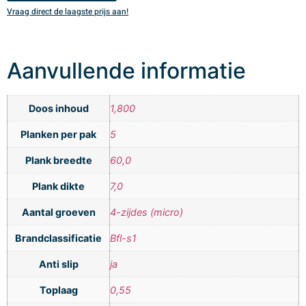
Vraag direct de laagste prijs aan!
V
Aanvullende informatie
Doos inhoud
1,800
Planken per pak
5
Plank breedte
60,0
Plank dikte
7,0
Aantal groeven
4-zijdes (micro)
Brandclassificatie
Bfl-s1
Anti slip
ja
Toplaag
0,55