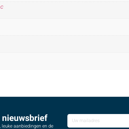
°C
 nieuwsbrief
s, leuke aanbiedingen en de