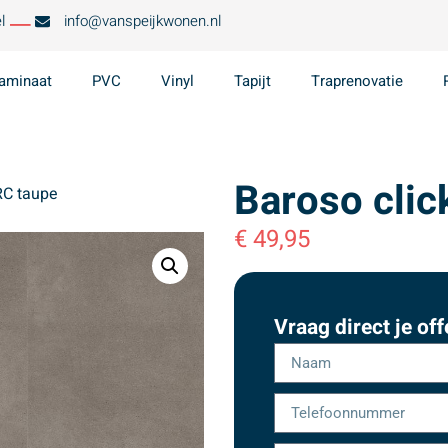
l
info@vanspeijkwonen.nl
aminaat
PVC
Vinyl
Tapijt
Traprenovatie
Baroso clic
RC taupe
€
49,95
Vraag direct je off