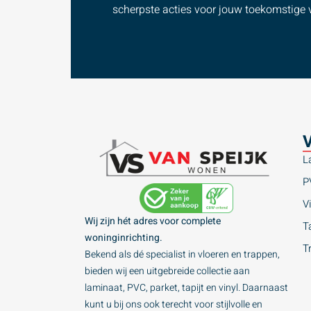
scherpste acties voor jouw toekomstige v
V
L
P
Vi
Wij zijn hét adres voor complete
Ta
woninginrichting.
T
Bekend als dé specialist in vloeren en trappen,
bieden wij een uitgebreide collectie aan
laminaat, PVC, parket, tapijt en vinyl. Daarnaast
kunt u bij ons ook terecht voor stijlvolle en