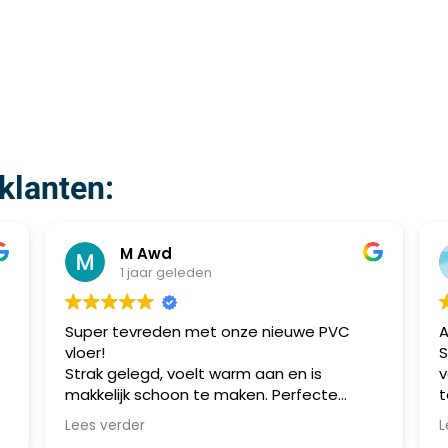
klanten:
M Awd
1 jaar geleden
Super tevreden met onze nieuwe PVC
A
vloer!
S
Strak gelegd, voelt warm aan en is
v
makkelijk schoon te maken. Perfecte
t
combinatie van stijl en praktisch gebruik.
m
Lees verder
L
Aanrader!
a