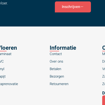
loer.
Inschrijven
loeren
Informatie
O
aminaat
Contact
M
VC
Over ons
Di
nyl
Betalen
Vr
pijt
Bezorgen
Za
raprenovatie
Retourneren
Zo
D