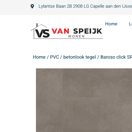
Lylantse Baan 2B 2908 LG Capelle aan den IJsse
Home
L
Home
/
PVC
/
betonlook tegel
/ Baroso click S