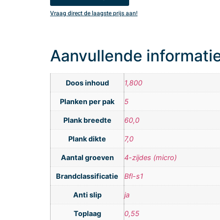
Vraag direct de laagste prijs aan!
Aanvullende informati
Doos inhoud
1,800
Planken per pak
5
Plank breedte
60,0
Plank dikte
7,0
Aantal groeven
4-zijdes (micro)
Brandclassificatie
Bfl-s1
Anti slip
ja
Toplaag
0,55