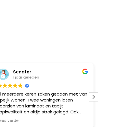
Senator
Nat
1 jaar geleden
1 ja
l meerdere keren zaken gedaan met Van
Super goe
peijk Wonen. Twee woningen laten
moeilijk
oorzien van laminaat en tapijt –
opkwaliteit en altijd strak gelegd. Ook
eerdere vrienden via mij geholpen,
ees verder
llemaal zeer tevreden. Betrouwbaar,