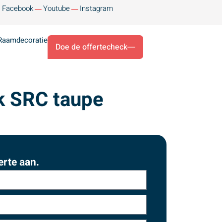
Facebook
Youtube
Instagram
Raamdecoratie
Doe de offertecheck
k SRC taupe
erte aan.