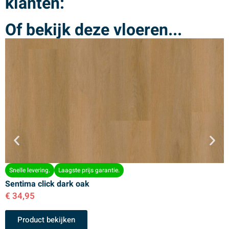
klanten:
Of bekijk deze vloeren...
Snelle levering.
Laagste prijs garantie.
Sentima click dark oak
S
€
34,95
€
Product bekijken