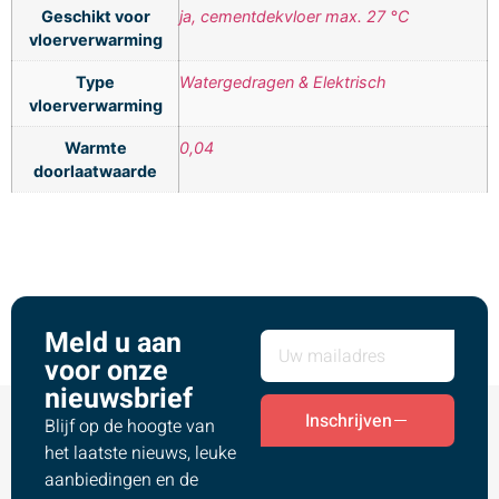
Geschikt voor
ja, cementdekvloer max. 27 °C
vloerverwarming
Type
Watergedragen & Elektrisch
vloerverwarming
Warmte
0,04
doorlaatwaarde
Meld u aan
voor onze
nieuwsbrief
Inschrijven
Blijf op de hoogte van
het laatste nieuws, leuke
aanbiedingen en de