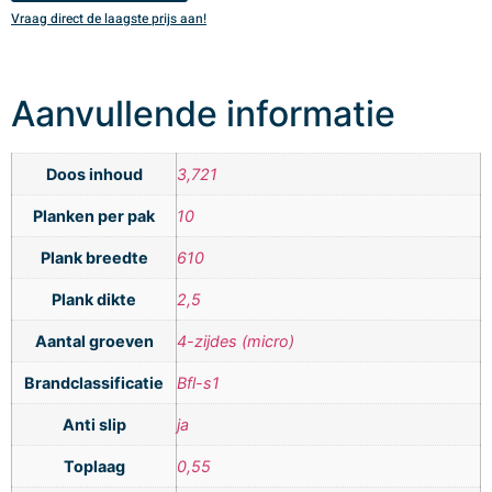
Vraag direct de laagste prijs aan!
V
Aanvullende informatie
Doos inhoud
3,721
Planken per pak
10
Plank breedte
610
Plank dikte
2,5
Aantal groeven
4-zijdes (micro)
Brandclassificatie
Bfl-s1
Anti slip
ja
Toplaag
0,55