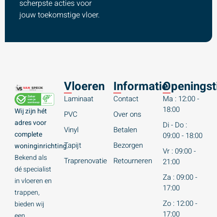
scherpste acties voor
jouw toekomstige vloer.
Vloeren
Informatie
Openingst
Laminaat
Contact
Ma : 12:00 -
18:00
Wij zijn hét
PVC
Over ons
adres voor
Di - Do :
Vinyl
Betalen
complete
09:00 - 18:00
Tapijt
Bezorgen
woninginrichting.
Vr : 09:00 -
Bekend als
Traprenovatie
Retourneren
21:00
dé specialist
Za : 09:00 -
in vloeren en
17:00
trappen,
Zo : 12:00 -
bieden wij
17:00
een