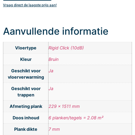
Vraag direct de laagste prijs aan!
V
Aanvullende informatie
Vloertype
Rigid Click (10dB)
Kleur
Bruin
Geschikt voor
Ja
vloerverwarming
Geschikt voor
Ja
trappen
Afmeting plank
229 x 1511 mm
Doos inhoud
6 planken/tegels = 2.08 m²
Plank dikte
7 mm