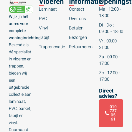
Vloeren
Informatie
Openingst
Laminaat
Contact
Ma : 12:00 -
18:00
Wij zijn hét
PVC
Over ons
adres voor
Di - Do :
Vinyl
Betalen
complete
09:00 - 18:00
Tapijt
Bezorgen
woninginrichting.
Vr : 09:00 -
Bekend als
Traprenovatie
Retourneren
21:00
dé specialist
Za : 09:00 -
in vloeren en
17:00
trappen,
Zo : 12:00 -
bieden wij
17:00
een
uitgebreide
Direct
collectie aan
advies?
laminaat,
010
PVC, parket,
737
05
tapijt en
61
vinyl.
Daarnaast