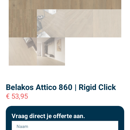
Belakos Attico 860 | Rigid Click
€
53,95
Vraag direct je offerte aan.