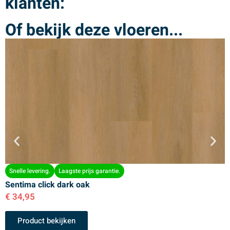
klanten:
Of bekijk deze vloeren...
Snelle levering.
Laagste prijs garantie.
Sentima click dark oak
S
€
34,95
€
Product bekijken