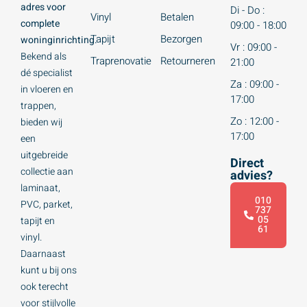
adres voor
Di - Do :
Vinyl
Betalen
complete
09:00 - 18:00
Tapijt
Bezorgen
woninginrichting.
Vr : 09:00 -
Bekend als
Traprenovatie
Retourneren
21:00
dé specialist
Za : 09:00 -
in vloeren en
17:00
trappen,
Zo : 12:00 -
bieden wij
17:00
een
uitgebreide
Direct
collectie aan
advies?
laminaat,
010
PVC, parket,
737
05
tapijt en
61
vinyl.
Daarnaast
kunt u bij ons
ook terecht
voor stijlvolle