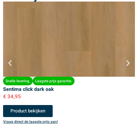
Snelle levering.
Laagste prijs garantie.
Sentima click dark oak
S
€
34,95
€
Product bekijken
Vraag direct de laagste prijs aan!
V