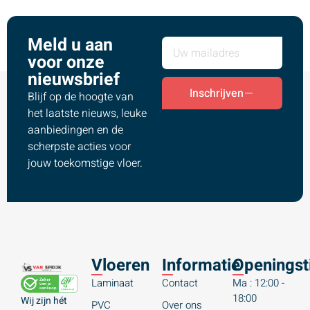
Meld u aan
voor onze
nieuwsbrief
Inschrijven
Blijf op de hoogte van
het laatste nieuws, leuke
aanbiedingen en de
scherpste acties voor
jouw toekomstige vloer.
Vloeren
Informatie
Openingst
Laminaat
Contact
Ma : 12:00 -
18:00
Wij zijn hét
PVC
Over ons