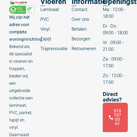
Vloeren
Informatie
Openingst
Laminaat
Contact
Ma : 12:00 -
18:00
Wij zijn hét
PVC
Over ons
adres voor
Di - Do :
Vinyl
Betalen
complete
09:00 - 18:00
Tapijt
Bezorgen
woninginrichting.
Vr : 09:00 -
Bekend als
Traprenovatie
Retourneren
21:00
dé specialist
Za : 09:00 -
in vloeren en
17:00
trappen,
Zo : 12:00 -
bieden wij
17:00
een
uitgebreide
Direct
collectie aan
advies?
laminaat,
010
PVC, parket,
737
05
tapijt en
61
vinyl.
Daarnaast