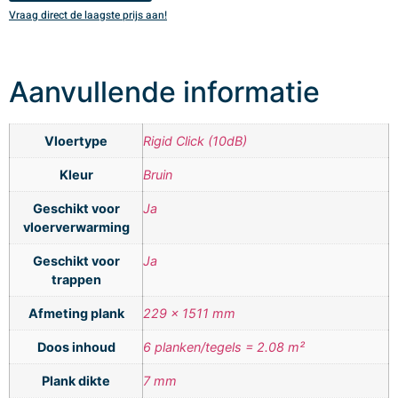
Vraag direct de laagste prijs aan!
V
Aanvullende informatie
Vloertype
Rigid Click (10dB)
Kleur
Bruin
Geschikt voor
Ja
vloerverwarming
Geschikt voor
Ja
trappen
Afmeting plank
229 x 1511 mm
Doos inhoud
6 planken/tegels = 2.08 m²
Plank dikte
7 mm