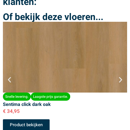
klanten:
Of bekijk deze vloeren...
Snelle levering.
Laagste prijs garantie.
Sentima click dark oak
S
€
34,95
€
Product bekijken