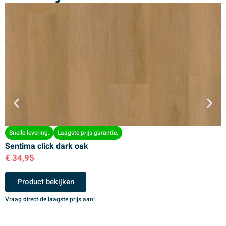
Snelle levering.
Laagste prijs garantie.
Sentima click dark oak
S
€
34,95
€
Product bekijken
Vraag direct de laagste prijs aan!
V