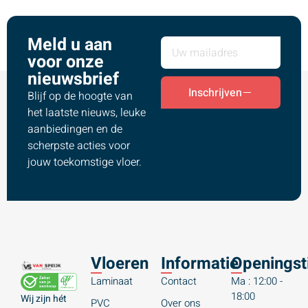
Meld u aan
voor onze
nieuwsbrief
Inschrijven
Blijf op de hoogte van
het laatste nieuws, leuke
aanbiedingen en de
scherpste acties voor
jouw toekomstige vloer.
Vloeren
Informatie
Openingst
Laminaat
Contact
Ma : 12:00 -
18:00
Wij zijn hét
PVC
Over ons