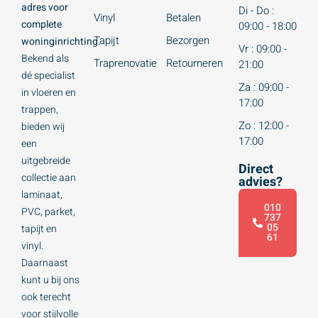
adres voor
Di - Do :
Vinyl
Betalen
complete
09:00 - 18:00
Tapijt
Bezorgen
woninginrichting.
Vr : 09:00 -
Bekend als
Traprenovatie
Retourneren
21:00
dé specialist
Za : 09:00 -
in vloeren en
17:00
trappen,
Zo : 12:00 -
bieden wij
17:00
een
uitgebreide
Direct
collectie aan
advies?
laminaat,
010
PVC, parket,
737
05
tapijt en
61
vinyl.
Daarnaast
kunt u bij ons
ook terecht
voor stijlvolle