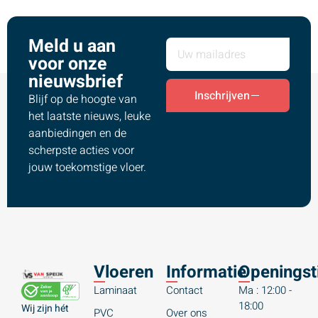
Meld u aan
voor onze
nieuwsbrief
Inschrijven
Blijf op de hoogte van
het laatste nieuws, leuke
aanbiedingen en de
scherpste acties voor
jouw toekomstige vloer.
Vloeren
Informatie
Openingst
Laminaat
Contact
Ma : 12:00 -
18:00
Wij zijn hét
PVC
Over ons