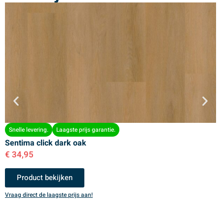
Snelle levering.
Laagste prijs garantie.
Sentima click dark oak
S
€
34,95
€
Product bekijken
Vraag direct de laagste prijs aan!
V