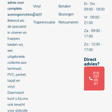
adres voor
Di - Do :
Vinyl
Betalen
complete
09:00 - 18:00
Tapijt
Bezorgen
woninginrichting.
Vr : 09:00 -
Bekend als
Traprenovatie
Retourneren
21:00
dé specialist
Za : 09:00 -
in vloeren en
17:00
trappen,
Zo : 12:00 -
bieden wij
17:00
een
uitgebreide
Direct
collectie aan
advies?
laminaat,
010
PVC, parket,
737
05
tapijt en
61
vinyl.
Daarnaast
kunt u bij ons
ook terecht
voor stijlvolle