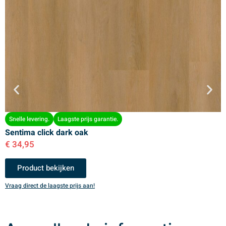
Snelle levering.
Laagste prijs garantie.
Sentima click dark oak
S
€
34,95
€
Product bekijken
Vraag direct de laagste prijs aan!
V