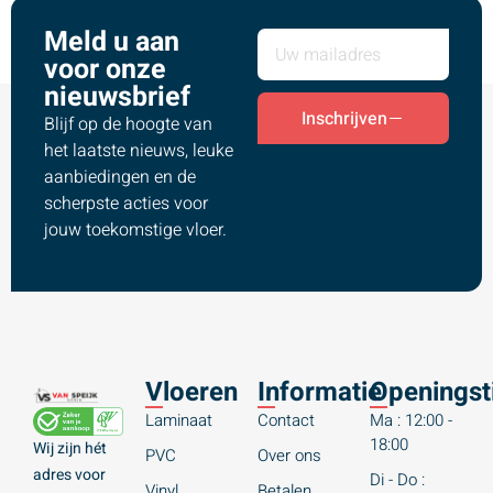
Meld u aan
voor onze
nieuwsbrief
Inschrijven
Blijf op de hoogte van
het laatste nieuws, leuke
aanbiedingen en de
scherpste acties voor
jouw toekomstige vloer.
Vloeren
Informatie
Openingst
Laminaat
Contact
Ma : 12:00 -
18:00
Wij zijn hét
PVC
Over ons
adres voor
Di - Do :
Vinyl
Betalen