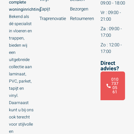
complete
09:00 - 18:00
Tapijt
Bezorgen
woninginrichting.
Vr : 09:00 -
Bekend als
Traprenovatie
Retourneren
21:00
dé specialist
Za : 09:00 -
in vloeren en
17:00
trappen,
Zo : 12:00 -
bieden wij
17:00
een
uitgebreide
Direct
collectie aan
advies?
laminaat,
010
PVC, parket,
737
05
tapijt en
61
vinyl.
Daarnaast
kunt u bij ons
ook terecht
voor stijlvolle
en