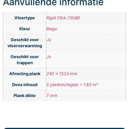
Aanvullende informatie
Vloertype
Rigid Click (10dB)
Kleur
Beige
Geschikt voor
Ja
vloerverwarming
Geschikt voor
Ja
trappen
Afmeting plank
240 x 1524 mm
Doos inhoud
5 planken/tegels = 1.83 m²
Plank dikte
7 mm