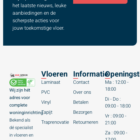
het laatste nieuws, leuke
aanbiedingen en de
scherpste acties voor
jouw toekomstige vloer.
Vloeren
Informatie
Openingst
Laminaat
Contact
Ma : 12:00 -
18:00
Wij zijn hét
PVC
Over ons
adres voor
Di - Do :
Vinyl
Betalen
complete
09:00 - 18:00
Tapijt
Bezorgen
woninginrichting.
Vr : 09:00 -
Bekend als
Traprenovatie
Retourneren
21:00
dé specialist
Za : 09:00 -
in vloeren en
17:00