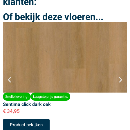
klanten:
Of bekijk deze vloeren...
Snelle levering.
Laagste prijs garantie.
Sentima click dark oak
S
€
34,95
€
Product bekijken