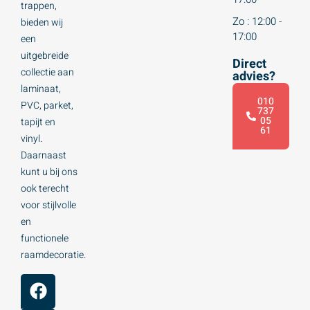
trappen,
Zo : 12:00 -
bieden wij
17:00
een
uitgebreide
Direct
collectie aan
advies?
laminaat,
010
PVC, parket,
737
05
tapijt en
61
vinyl.
Daarnaast
kunt u bij ons
ook terecht
voor stijlvolle
en
functionele
raamdecoratie.