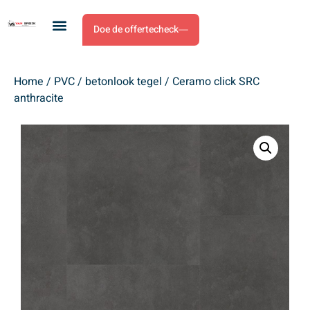
Doe de offertecheck
Home
/
PVC
/
betonlook tegel
/ Ceramo click SRC
anthracite