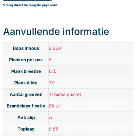
Vraag direct de laagste prijs aan!
V
Aanvullende informatie
Doos inhoud
2,230
Planken per pak
6
Plank breedte
610
Plank dikte
7,0
Aantal groeven
4-zijdes (micro)
Brandclassificatie
Bfl-s1
Anti slip
ja
Toplaag
0,55