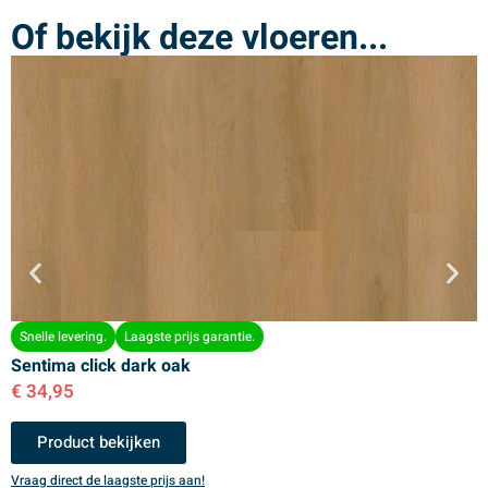
Of bekijk deze vloeren...
Snelle levering.
Laagste prijs garantie.
Sentima click dark oak
S
€
34,95
€
Product bekijken
Vraag direct de laagste prijs aan!
V