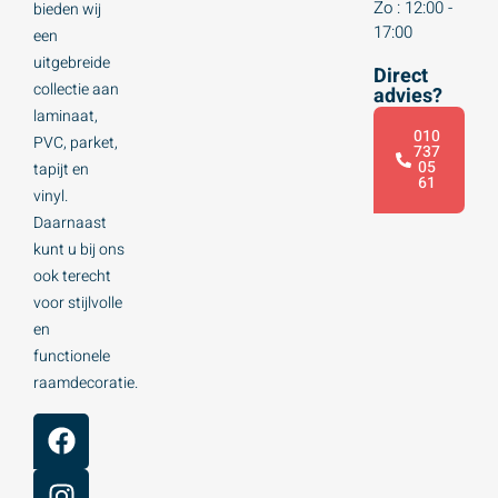
Zo : 12:00 -
bieden wij
17:00
een
uitgebreide
Direct
collectie aan
advies?
laminaat,
010
PVC, parket,
737
05
tapijt en
61
vinyl.
Daarnaast
kunt u bij ons
ook terecht
voor stijlvolle
en
functionele
raamdecoratie.