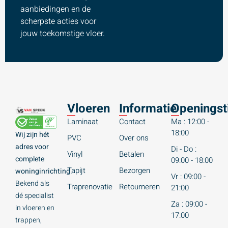
aanbiedingen en de
scherpste acties voor
jouw toekomstige vloer.
Vloeren
Informatie
Openingst
Laminaat
Contact
Ma : 12:00 -
18:00
Wij zijn hét
PVC
Over ons
adres voor
Di - Do :
Vinyl
Betalen
complete
09:00 - 18:00
Tapijt
Bezorgen
woninginrichting.
Vr : 09:00 -
Bekend als
Traprenovatie
Retourneren
21:00
dé specialist
Za : 09:00 -
in vloeren en
17:00
trappen,