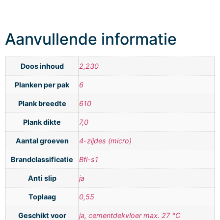
Aanvullende informatie
Doos inhoud
2,230
Planken per pak
6
Plank breedte
610
Plank dikte
7,0
Aantal groeven
4-zijdes (micro)
Brandclassificatie
Bfl-s1
Anti slip
ja
Toplaag
0,55
Geschikt voor
ja, cementdekvloer max. 27 °C