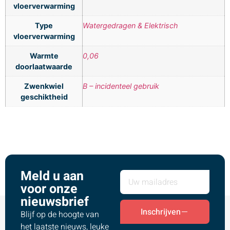
vloerverwarming
Type
Watergedragen & Elektrisch
vloerverwarming
Warmte
0,06
doorlaatwaarde
Zwenkwiel
B – incidenteel gebruik
geschiktheid
Meld u aan
voor onze
nieuwsbrief
Inschrijven
Blijf op de hoogte van
het laatste nieuws, leuke