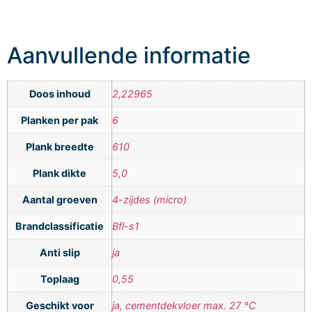
Aanvullende informatie
Doos inhoud
2,22965
Planken per pak
6
Plank breedte
610
Plank dikte
5,0
Aantal groeven
4-zijdes (micro)
Brandclassificatie
Bfl-s1
Anti slip
ja
Toplaag
0,55
Geschikt voor
ja, cementdekvloer max. 27 °C