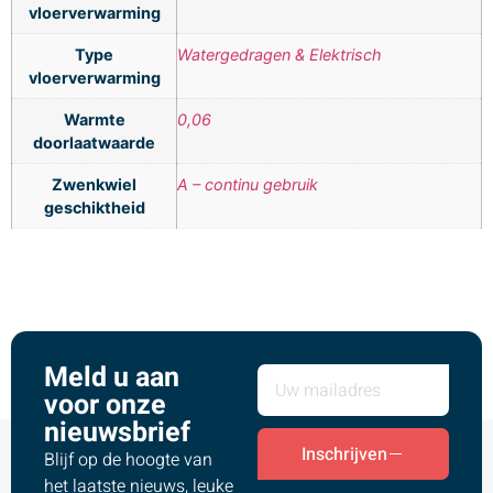
vloerverwarming
Type
Watergedragen & Elektrisch
vloerverwarming
Warmte
0,06
doorlaatwaarde
Zwenkwiel
A – continu gebruik
geschiktheid
Meld u aan
voor onze
nieuwsbrief
Inschrijven
Blijf op de hoogte van
het laatste nieuws, leuke