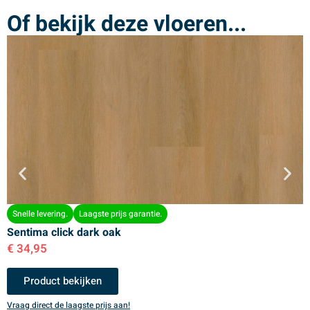
Of bekijk deze vloeren...
Snelle levering.
Laagste prijs garantie.
Sentima click dark oak
S
€
34,95
€
Product bekijken
Vraag direct de laagste prijs aan!
V