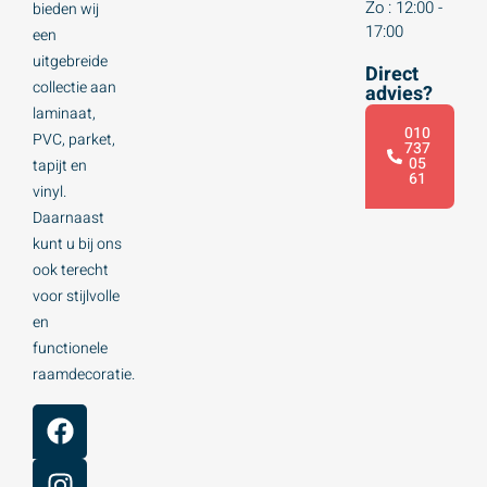
Zo : 12:00 -
bieden wij
17:00
een
uitgebreide
Direct
collectie aan
advies?
laminaat,
010
PVC, parket,
737
05
tapijt en
61
vinyl.
Daarnaast
kunt u bij ons
ook terecht
voor stijlvolle
en
functionele
raamdecoratie.