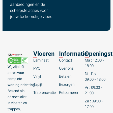
aanbiedingen en de
scherpste acties voor
jouw toekomstige vloer.
Vloeren
Informatie
Openingst
Laminaat
Contact
Ma : 12:00 -
18:00
Wij zijn hét
PVC
Over ons
adres voor
Di - Do :
Vinyl
Betalen
complete
09:00 - 18:00
Tapijt
Bezorgen
woninginrichting.
Vr : 09:00 -
Bekend als
Traprenovatie
Retourneren
21:00
dé specialist
Za : 09:00 -
in vloeren en
17:00
trappen,