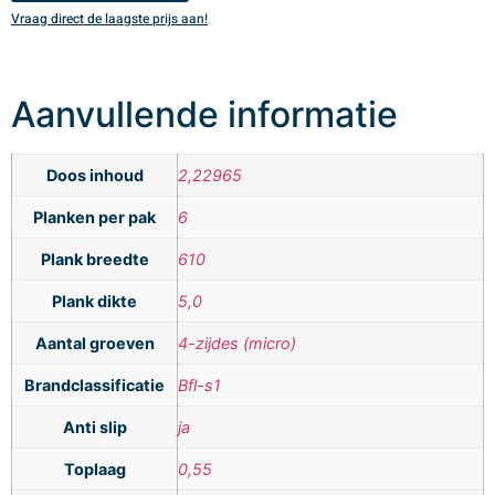
Vraag direct de laagste prijs aan!
V
Aanvullende informatie
Doos inhoud
2,22965
Planken per pak
6
Plank breedte
610
Plank dikte
5,0
Aantal groeven
4-zijdes (micro)
Brandclassificatie
Bfl-s1
Anti slip
ja
Toplaag
0,55