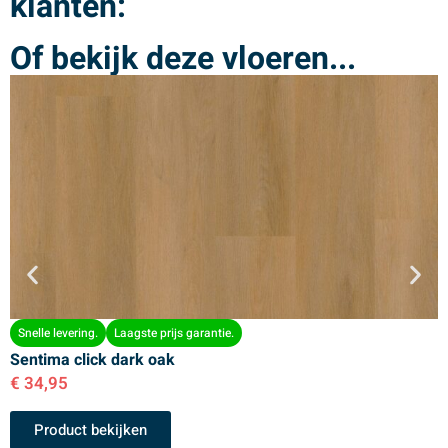
klanten:
Of bekijk deze vloeren...
Snelle levering.
Laagste prijs garantie.
Sentima click dark oak
S
€
34,95
€
Product bekijken