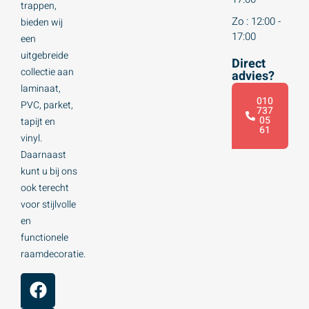
trappen,
Zo : 12:00 -
bieden wij
17:00
een
uitgebreide
Direct
collectie aan
advies?
laminaat,
010
PVC, parket,
737
05
tapijt en
61
vinyl.
Daarnaast
kunt u bij ons
ook terecht
voor stijlvolle
en
functionele
raamdecoratie.