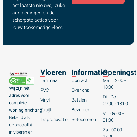
het laatste nieuws, leuke
aanbiedingen en de
scherpste acties voor
jouw toekomstige vloer.
Vloeren
Informatie
Openingst
Laminaat
Contact
Ma : 12:00 -
18:00
Wij zijn hét
PVC
Over ons
adres voor
Di - Do :
Vinyl
Betalen
complete
09:00 - 18:00
Tapijt
Bezorgen
woninginrichting.
Vr : 09:00 -
Bekend als
Traprenovatie
Retourneren
21:00
dé specialist
Za : 09:00 -
in vloeren en
17:00