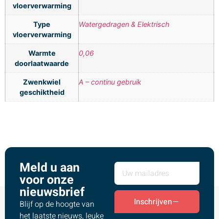
vloerverwarming
Type
Watergedragen & Elektrisch
vloerverwarming
Warmte
0,06
doorlaatwaarde
Zwenkwiel
A – continu gebruik
geschiktheid
Meld u aan
voor onze
nieuwsbrief
Inschrijven
Blijf op de hoogte van
het laatste nieuws, leuke