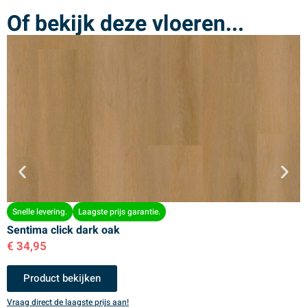
Of bekijk deze vloeren...
Snelle levering.
Laagste prijs garantie.
Sentima click dark oak
S
€
34,95
€
Product bekijken
Vraag direct de laagste prijs aan!
V