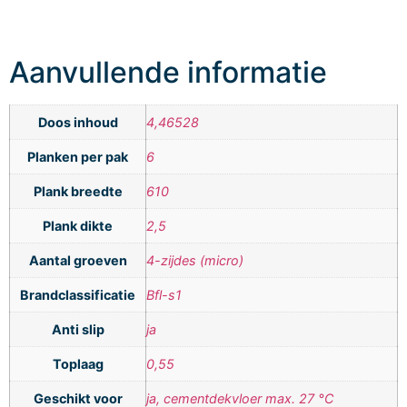
Aanvullende informatie
Doos inhoud
4,46528
Planken per pak
6
Plank breedte
610
Plank dikte
2,5
Aantal groeven
4-zijdes (micro)
Brandclassificatie
Bfl-s1
Anti slip
ja
Toplaag
0,55
Geschikt voor
ja, cementdekvloer max. 27 °C