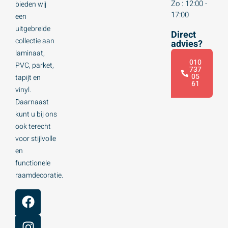
Zo : 12:00 -
bieden wij
17:00
een
uitgebreide
Direct
collectie aan
advies?
laminaat,
010
PVC, parket,
737
05
tapijt en
61
vinyl.
Daarnaast
kunt u bij ons
ook terecht
voor stijlvolle
en
functionele
raamdecoratie.