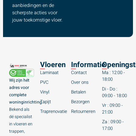
aanbiedingen en de
scherpste acties voor
jouw toekomstige vloer.
Vloeren
Informatie
Openingst
Laminaat
Contact
Ma : 12:00 -
18:00
Wij zijn hét
PVC
Over ons
adres voor
Di - Do :
Vinyl
Betalen
complete
09:00 - 18:00
Tapijt
Bezorgen
woninginrichting.
Vr : 09:00 -
Bekend als
Traprenovatie
Retourneren
21:00
dé specialist
Za : 09:00 -
in vloeren en
17:00
trappen,