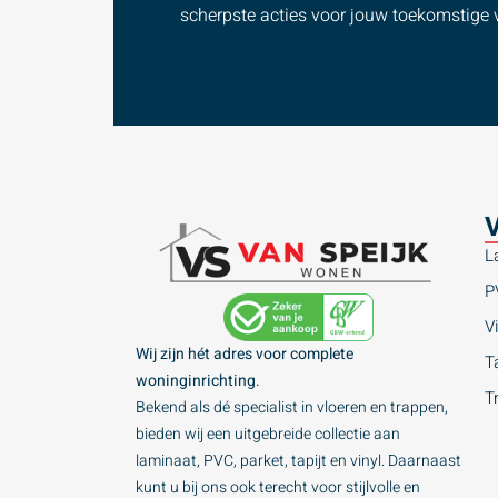
scherpste acties voor jouw toekomstige v
V
L
P
Vi
Wij zijn hét adres voor complete
Ta
woninginrichting.
T
Bekend als dé specialist in vloeren en trappen,
bieden wij een uitgebreide collectie aan
laminaat, PVC, parket, tapijt en vinyl. Daarnaast
kunt u bij ons ook terecht voor stijlvolle en