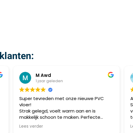
klanten:
M Awd
1 jaar geleden
Super tevreden met onze nieuwe PVC
Al mee
vloer!
Speijk
Strak gelegd, voelt warm aan en is
voorzi
makkelijk schoon te maken. Perfecte
topkwal
combinatie van stijl en praktisch gebruik.
meerde
Lees verder
Lees v
Aanrader!
allema