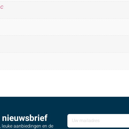
°C
 nieuwsbrief
s, leuke aanbiedingen en de