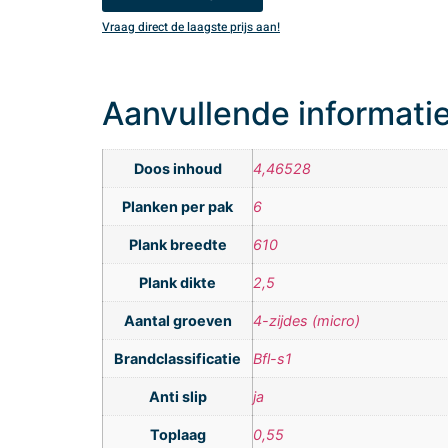
Vraag direct de laagste prijs aan!
Aanvullende informati
Doos inhoud
4,46528
Planken per pak
6
Plank breedte
610
Plank dikte
2,5
Aantal groeven
4-zijdes (micro)
Brandclassificatie
Bfl-s1
Anti slip
ja
Toplaag
0,55