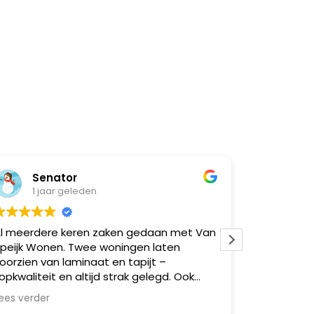
Senator
Natasja 
1 jaar geleden
1 jaar gel
rdere keren zaken gedaan met Van
Super goed gel
 Wonen. Twee woningen laten
moeilijk
en van laminaat en tapijt –
iteit en altijd strak gelegd. Ook
re vrienden via mij geholpen,
erder
al zeer tevreden. Betrouwbaar,