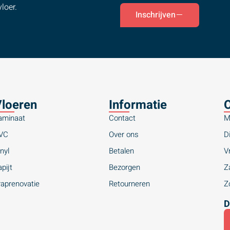
loer.
Inschrijven
loeren
Informatie
O
aminaat
Contact
M
VC
Over ons
Di
nyl
Betalen
Vr
pijt
Bezorgen
Za
raprenovatie
Retourneren
Zo
D