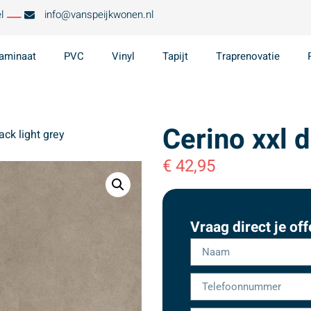
l
info@vanspeijkwonen.nl
aminaat
PVC
Vinyl
Tapijt
Traprenovatie
Cerino xxl d
ack light grey
€
42,95
Vraag direct je off