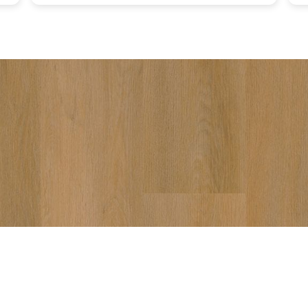
vakkun
aanrad