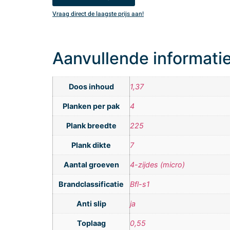
Vraag direct de laagste prijs aan!
Aanvullende informati
Doos inhoud
1,37
Planken per pak
4
Plank breedte
225
Plank dikte
7
Aantal groeven
4-zijdes (micro)
Brandclassificatie
Bfl-s1
Anti slip
ja
Toplaag
0,55