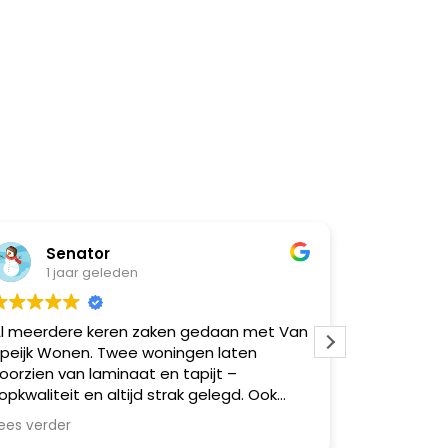
Senator
Nat
1 jaar geleden
1 ja
l meerdere keren zaken gedaan met Van
Super goe
peijk Wonen. Twee woningen laten
moeilijk
oorzien van laminaat en tapijt –
opkwaliteit en altijd strak gelegd. Ook
eerdere vrienden via mij geholpen,
ees verder
llemaal zeer tevreden. Betrouwbaar,