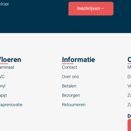
loer.
Inschrijven
loeren
Informatie
O
aminaat
Contact
M
VC
Over ons
Di
nyl
Betalen
Vr
pijt
Bezorgen
Za
raprenovatie
Retourneren
Zo
D