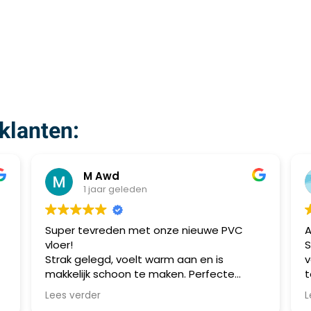
klanten:
M Awd
1 jaar geleden
Super tevreden met onze nieuwe PVC
A
vloer!
S
Strak gelegd, voelt warm aan en is
v
makkelijk schoon te maken. Perfecte
t
combinatie van stijl en praktisch gebruik.
m
Lees verder
L
Aanrader!
a