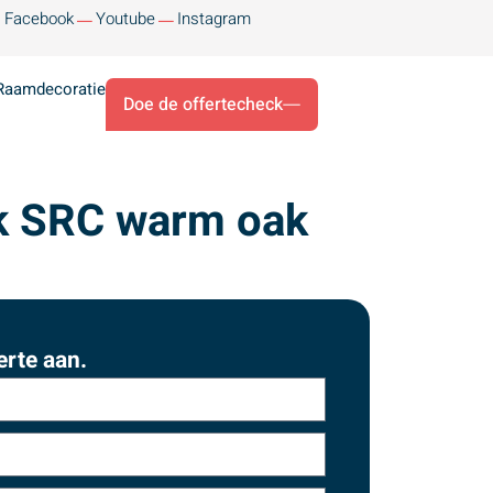
Facebook
Youtube
Instagram
Raamdecoratie
Doe de offertecheck
ck SRC warm oak
erte aan.