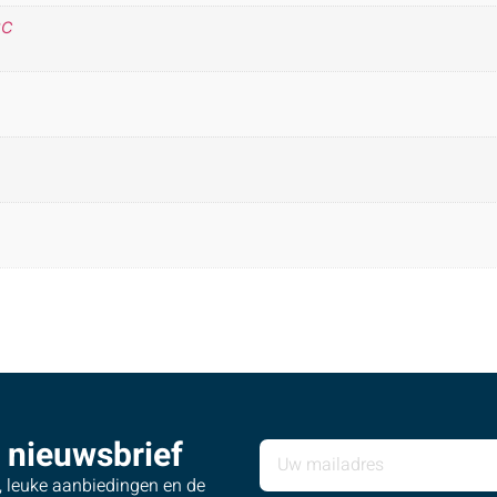
°C
 nieuwsbrief
s, leuke aanbiedingen en de