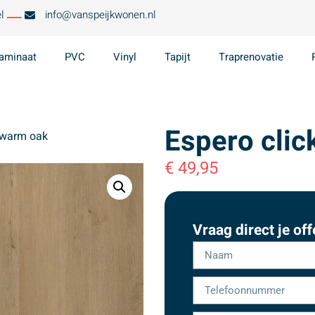
l
info@vanspeijkwonen.nl
aminaat
PVC
Vinyl
Tapijt
Traprenovatie
Espero cli
 warm oak
€
49,95
Vraag direct je off