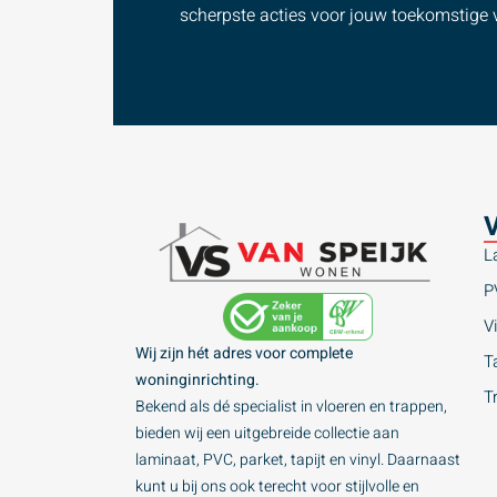
scherpste acties voor jouw toekomstige v
V
L
P
Vi
Wij zijn hét adres voor complete
Ta
woninginrichting.
T
Bekend als dé specialist in vloeren en trappen,
bieden wij een uitgebreide collectie aan
laminaat, PVC, parket, tapijt en vinyl. Daarnaast
kunt u bij ons ook terecht voor stijlvolle en