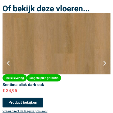
Of bekijk deze vloeren...
Snelle levering.
Laagste prijs garantie.
Sentima click dark oak
S
€
34,95
€
Product bekijken
Vraag direct de laagste prijs aan!
V