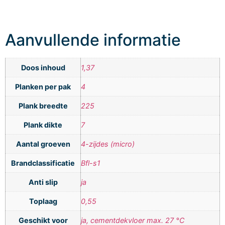
Aanvullende informatie
Doos inhoud
1,37
Planken per pak
4
Plank breedte
225
Plank dikte
7
Aantal groeven
4-zijdes (micro)
Brandclassificatie
Bfl-s1
Anti slip
ja
Toplaag
0,55
Geschikt voor
ja, cementdekvloer max. 27 °C