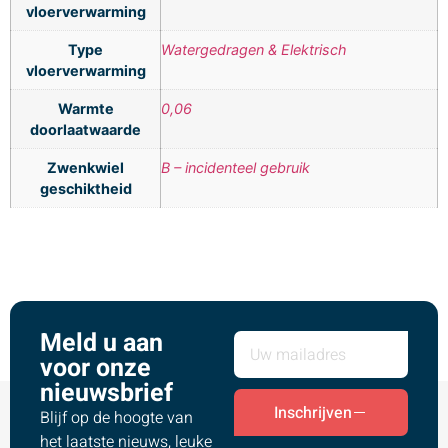
vloerverwarming
Type
Watergedragen & Elektrisch
vloerverwarming
Warmte
0,06
doorlaatwaarde
Zwenkwiel
B – incidenteel gebruik
geschiktheid
Meld u aan
voor onze
nieuwsbrief
Inschrijven
Blijf op de hoogte van
het laatste nieuws, leuke