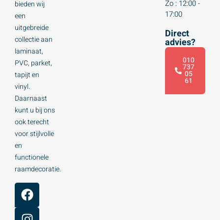
Zo : 12:00 -
bieden wij
17:00
een
uitgebreide
Direct
collectie aan
advies?
laminaat,
010
PVC, parket,
737
05
tapijt en
61
vinyl.
Daarnaast
kunt u bij ons
ook terecht
voor stijlvolle
en
functionele
raamdecoratie.