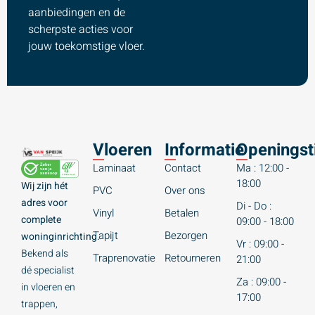
aanbiedingen en de
scherpste acties voor
jouw toekomstige vloer.
Vloeren
Informatie
Openingst
Laminaat
Contact
Ma : 12:00 -
18:00
Wij zijn hét
PVC
Over ons
adres voor
Di - Do :
Vinyl
Betalen
complete
09:00 - 18:00
Tapijt
Bezorgen
woninginrichting.
Vr : 09:00 -
Bekend als
Traprenovatie
Retourneren
21:00
dé specialist
Za : 09:00 -
in vloeren en
17:00
trappen,