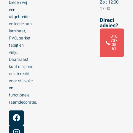
Zo : 12:00 -
bieden wij
17:00
een
uitgebreide
Direct
collectie aan
advies?
laminaat,
010
PVC, parket,
737
05
tapijt en
61
vinyl.
Daarnaast
kunt u bij ons
ook terecht
voor stijlvolle
en
functionele
raamdecoratie.