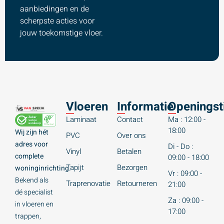
aanbiedingen en de
scherpste acties voor
jouw toekomstige vloer.
Vloeren
Informatie
Openingst
Laminaat
Contact
Ma : 12:00 -
18:00
Wij zijn hét
PVC
Over ons
adres voor
Di - Do :
Vinyl
Betalen
complete
09:00 - 18:00
Tapijt
Bezorgen
woninginrichting.
Vr : 09:00 -
Bekend als
Traprenovatie
Retourneren
21:00
dé specialist
Za : 09:00 -
in vloeren en
17:00
trappen,