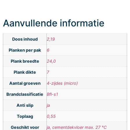
Aanvullende informatie
Doos inhoud
2,19
Planken per pak
6
Plank breedte
24,0
Plank dikte
7
Aantal groeven
4-zijdes (micro)
Brandclassificatie
Bfl-s1
Anti slip
ja
Toplaag
0,55
Geschikt voor
ja, cementdekvloer max. 27 °C