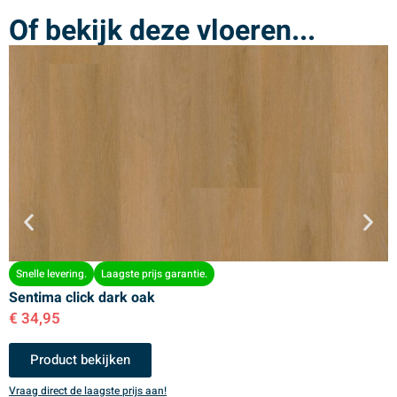
Of bekijk deze vloeren...
Snelle levering.
Laagste prijs garantie.
Sentima click dark oak
S
€
34,95
€
Product bekijken
Vraag direct de laagste prijs aan!
V