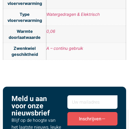
vloerverwarming
Type
Watergedragen & Elektrisch
vloerverwarming
Warmte
0,06
doorlaatwaarde
Zwenkwiel
A – continu gebruik
geschiktheid
Meld u aan
voor onze
nieuwsbrief
Inschrijven
Blijf op de hoogte van
het laatste nieuws, leuke