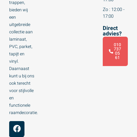
trappen,
Zo : 12:00 -
bieden wij
17:00
een
uitgebreide
Direct
collectie aan
advies?
laminaat,
010
PVC, parket,
737
05
tapijt en
61
vinyl.
Daarnaast
kunt u bij ons
ook terecht
voor stijlvolle
en
functionele
raamdecoratie.