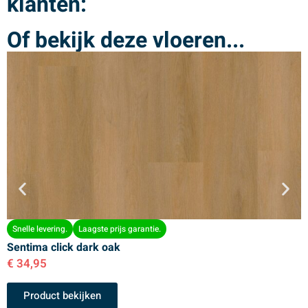
klanten:
Of bekijk deze vloeren...
Snelle levering.
Laagste prijs garantie.
Sentima click dark oak
S
€
34,95
€
Product bekijken