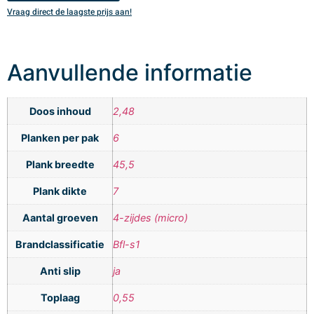
Vraag direct de laagste prijs aan!
V
Aanvullende informatie
Doos inhoud
2,48
Planken per pak
6
Plank breedte
45,5
Plank dikte
7
Aantal groeven
4-zijdes (micro)
Brandclassificatie
Bfl-s1
Anti slip
ja
Toplaag
0,55