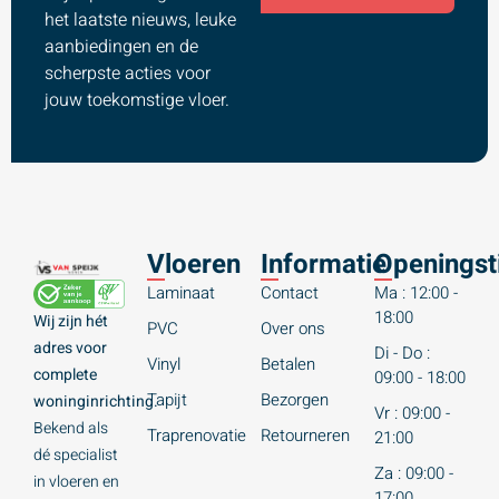
het laatste nieuws, leuke
aanbiedingen en de
scherpste acties voor
jouw toekomstige vloer.
Vloeren
Informatie
Openingst
Laminaat
Contact
Ma : 12:00 -
18:00
Wij zijn hét
PVC
Over ons
adres voor
Di - Do :
Vinyl
Betalen
complete
09:00 - 18:00
Tapijt
Bezorgen
woninginrichting.
Vr : 09:00 -
Bekend als
Traprenovatie
Retourneren
21:00
dé specialist
Za : 09:00 -
in vloeren en
17:00