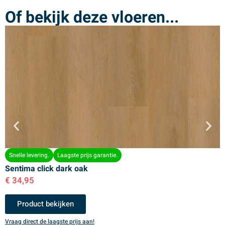
Of bekijk deze vloeren...
Snelle levering.
Laagste prijs garantie.
Sentima click dark oak
S
€
34,95
€
Product bekijken
Vraag direct de laagste prijs aan!
V