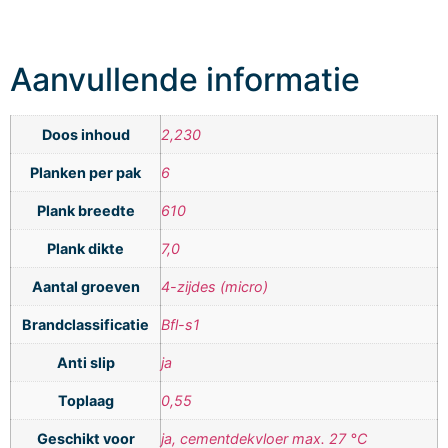
Aanvullende informatie
Doos inhoud
2,230
Planken per pak
6
Plank breedte
610
Plank dikte
7,0
Aantal groeven
4-zijdes (micro)
Brandclassificatie
Bfl-s1
Anti slip
ja
Toplaag
0,55
Geschikt voor
ja, cementdekvloer max. 27 °C