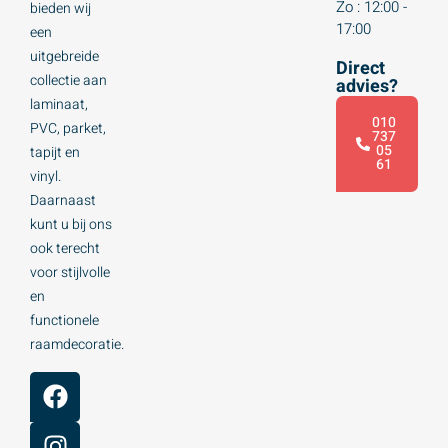
Zo : 12:00 -
bieden wij
17:00
een
uitgebreide
Direct
collectie aan
advies?
laminaat,
010
PVC, parket,
737
05
tapijt en
61
vinyl.
Daarnaast
kunt u bij ons
ook terecht
voor stijlvolle
en
functionele
raamdecoratie.