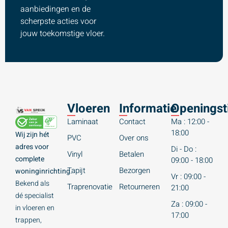
aanbiedingen en de
scherpste acties voor
jouw toekomstige vloer.
Vloeren
Informatie
Openingst
Laminaat
Contact
Ma : 12:00 -
18:00
Wij zijn hét
PVC
Over ons
adres voor
Di - Do :
Vinyl
Betalen
complete
09:00 - 18:00
Tapijt
Bezorgen
woninginrichting.
Vr : 09:00 -
Bekend als
Traprenovatie
Retourneren
21:00
dé specialist
Za : 09:00 -
in vloeren en
17:00
trappen,