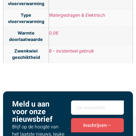
vloerverwarming
Type
Watergedragen & Elektrisch
vloerverwarming
Warmte
0,06
doorlaatwaarde
Zwenkwiel
B – incidenteel gebruik
geschiktheid
Meld u aan
voor onze
nieuwsbrief
Inschrijven
Blijf op de hoogte van
het laatste nieuws, leuke