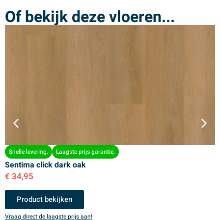
Of bekijk deze vloeren...
Snelle levering.
Laagste prijs garantie.
Sentima click dark oak
S
€
34,95
€
Product bekijken
Vraag direct de laagste prijs aan!
V