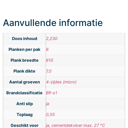
Aanvullende informatie
Doos inhoud
2,230
Planken per pak
6
Plank breedte
610
Plank dikte
7,0
Aantal groeven
4-zijdes (micro)
Brandclassificatie
Bfl-s1
Anti slip
ja
Toplaag
0,55
Geschikt voor
ja, cementdekvloer max. 27 °C