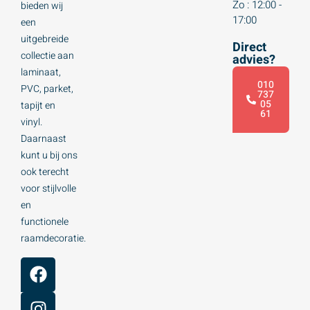
Zo : 12:00 -
bieden wij
17:00
een
uitgebreide
Direct
collectie aan
advies?
laminaat,
010
PVC, parket,
737
05
tapijt en
61
vinyl.
Daarnaast
kunt u bij ons
ook terecht
voor stijlvolle
en
functionele
raamdecoratie.