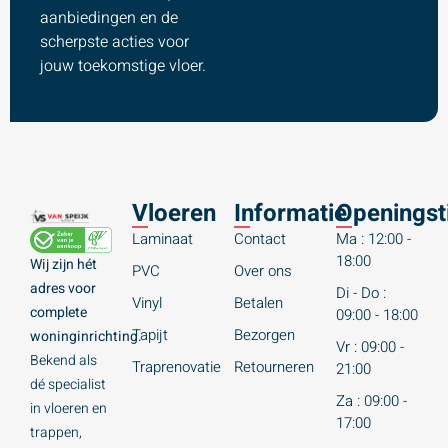
aanbiedingen en de
scherpste acties voor
jouw toekomstige vloer.
Vloeren
Informatie
Openingst
Laminaat
Contact
Ma : 12:00 -
18:00
Wij zijn hét
PVC
Over ons
adres voor
Di - Do :
Vinyl
Betalen
complete
09:00 - 18:00
Tapijt
Bezorgen
woninginrichting.
Vr : 09:00 -
Bekend als
Traprenovatie
Retourneren
21:00
dé specialist
Za : 09:00 -
in vloeren en
17:00
trappen,