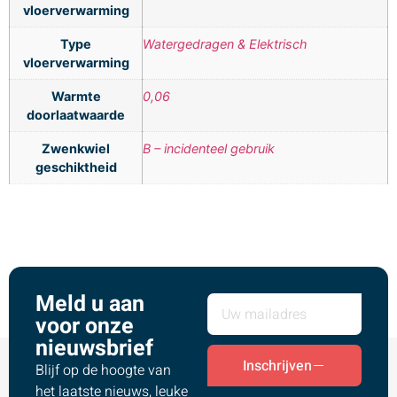
vloerverwarming
Type
Watergedragen & Elektrisch
vloerverwarming
Warmte
0,06
doorlaatwaarde
Zwenkwiel
B – incidenteel gebruik
geschiktheid
Meld u aan
voor onze
nieuwsbrief
Inschrijven
Blijf op de hoogte van
het laatste nieuws, leuke