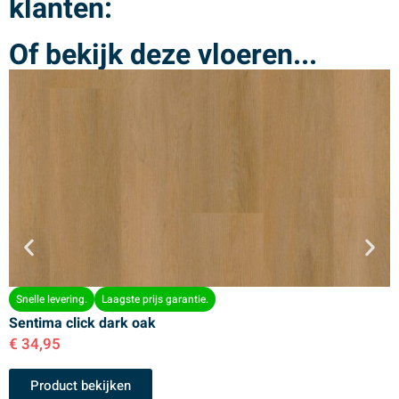
klanten:
Of bekijk deze vloeren...
Snelle levering.
Laagste prijs garantie.
Sentima click dark oak
S
€
34,95
€
Product bekijken