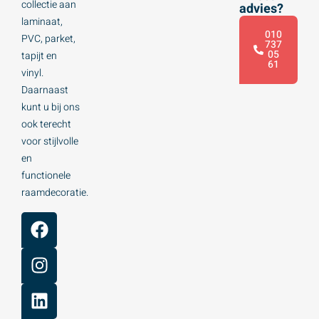
collectie aan
advies?
laminaat,
010
PVC, parket,
737
05
tapijt en
61
vinyl.
Daarnaast
kunt u bij ons
ook terecht
voor stijlvolle
en
functionele
raamdecoratie.