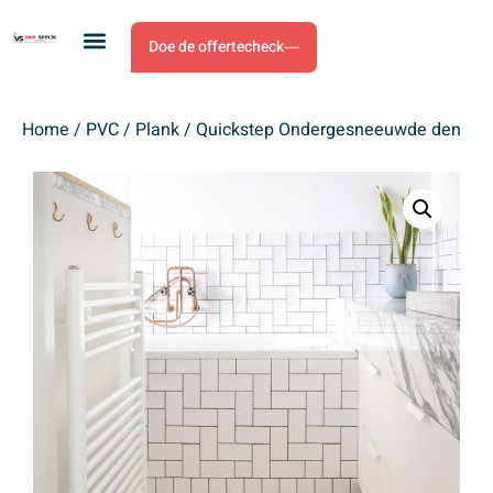
Doe de offertecheck
Home
/
PVC
/
Plank
/ Quickstep Ondergesneeuwde den