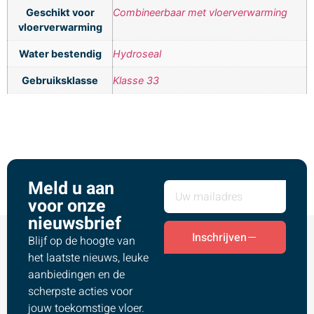
Geschikt voor
Combineerbaar met vloerverwarming
vloerverwarming
Water bestendig
Hydroseal
Gebruiksklasse
Klasse 33
Meld u aan
voor onze
nieuwsbrief
Inschrijven
Blijf op de hoogte van
het laatste nieuws, leuke
aanbiedingen en de
scherpste acties voor
jouw toekomstige vloer.