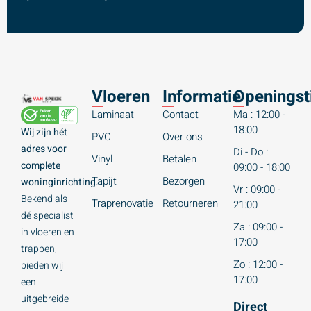
Vloeren
Informatie
Openingst
Laminaat
Contact
Ma : 12:00 -
18:00
Wij zijn hét
PVC
Over ons
adres voor
Di - Do :
Vinyl
Betalen
complete
09:00 - 18:00
Tapijt
Bezorgen
woninginrichting.
Vr : 09:00 -
Bekend als
Traprenovatie
Retourneren
21:00
dé specialist
Za : 09:00 -
in vloeren en
17:00
trappen,
Zo : 12:00 -
bieden wij
17:00
een
uitgebreide
Direct