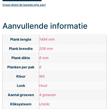
Vraag direct de laagste prijs aan!
V
Aanvullende informatie
Plank lengte
1494 mm
Plank breedte
209 mm
Plank dikte
6 mm
Planken per pak
6
Kleur
Wit
Look
Hout
Aantal groeven
4 groeven
Kliksysteem
Uniclic