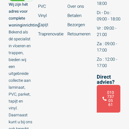
18:00
Wij zijn hét
PVC
Over ons
adres voor
Di - Do :
Vinyl
Betalen
complete
09:00 - 18:00
Tapijt
Bezorgen
woninginrichting.
Vr : 09:00 -
Bekend als
Traprenovatie
Retourneren
21:00
dé specialist
Za : 09:00 -
in vloeren en
17:00
trappen,
Zo : 12:00 -
bieden wij
17:00
een
uitgebreide
Direct
collectie aan
advies?
laminaat,
010
PVC, parket,
737
05
tapijt en
61
vinyl.
Daarnaast
kunt u bij ons
ook terecht