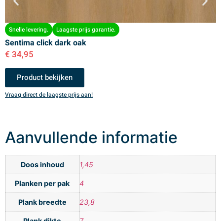
Snelle levering.
Laagste prijs garantie.
Sentima click dark oak
S
€
34,95
€
Product bekijken
Vraag direct de laagste prijs aan!
V
Aanvullende informatie
Doos inhoud
1,45
Planken per pak
4
Plank breedte
23,8
Plank dikte
7