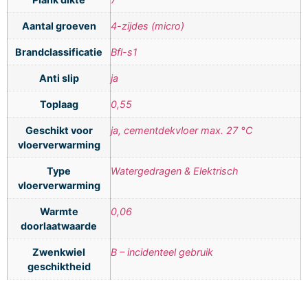
Aantal groeven
4-zijdes (micro)
Brandclassificatie
Bfl-s1
Anti slip
ja
Toplaag
0,55
Geschikt voor
ja, cementdekvloer max. 27 °C
vloerverwarming
Type
Watergedragen & Elektrisch
vloerverwarming
Warmte
0,06
doorlaatwaarde
Zwenkwiel
B – incidenteel gebruik
geschiktheid