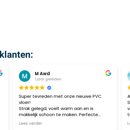
klanten:
M Awd
1 jaar geleden
Super tevreden met onze nieuwe PVC
A
vloer!
S
Strak gelegd, voelt warm aan en is
v
makkelijk schoon te maken. Perfecte
t
combinatie van stijl en praktisch gebruik.
m
Lees verder
L
Aanrader!
a