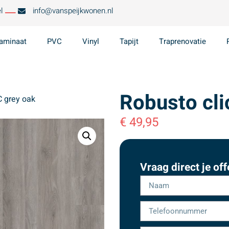
l
info@vanspeijkwonen.nl
aminaat
PVC
Vinyl
Tapijt
Traprenovatie
Robusto cli
C grey oak
€
49,95
Vraag direct je off