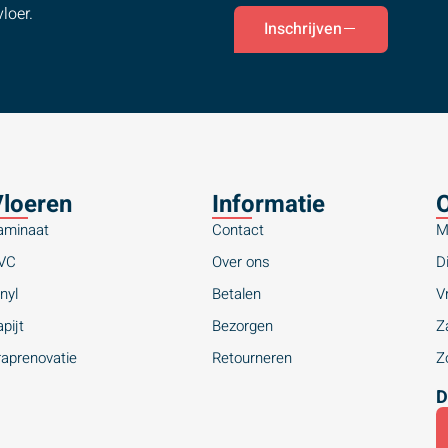
loer.
Inschrijven
loeren
Informatie
O
aminaat
Contact
M
VC
Over ons
Di
nyl
Betalen
Vr
pijt
Bezorgen
Za
raprenovatie
Retourneren
Zo
D