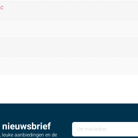
°C
 nieuwsbrief
s, leuke aanbiedingen en de