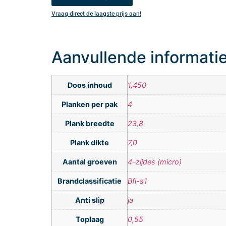
Vraag direct de laagste prijs aan!
Aanvullende informati
Doos inhoud
1,450
Planken per pak
4
Plank breedte
23,8
Plank dikte
7,0
Aantal groeven
4-zijdes (micro)
Brandclassificatie
Bfl-s1
Anti slip
ja
Toplaag
0,55