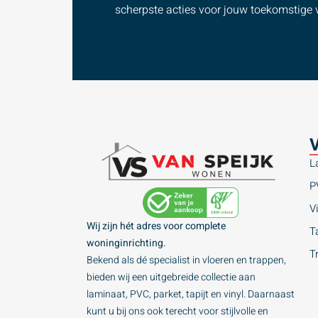
scherpste acties voor jouw toekomstige v
V
L
P
Vi
Wij zijn hét adres voor complete
Ta
woninginrichting.
T
Bekend als dé specialist in vloeren en trappen,
bieden wij een uitgebreide collectie aan
laminaat, PVC, parket, tapijt en vinyl. Daarnaast
kunt u bij ons ook terecht voor stijlvolle en