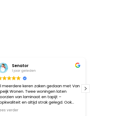
Senator
Nat
1 jaar geleden
1 ja
l meerdere keren zaken gedaan met Van
Super goe
peijk Wonen. Twee woningen laten
moeilijk
oorzien van laminaat en tapijt –
opkwaliteit en altijd strak gelegd. Ook
eerdere vrienden via mij geholpen,
ees verder
llemaal zeer tevreden. Betrouwbaar,