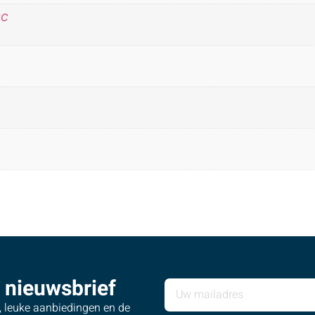
°C
 nieuwsbrief
s, leuke aanbiedingen en de