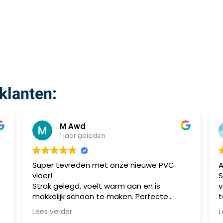
klanten:
M Awd
1 jaar geleden
Super tevreden met onze nieuwe PVC
Al
vloer!
Sp
Strak gelegd, voelt warm aan en is
vo
makkelijk schoon te maken. Perfecte
top
combinatie van stijl en praktisch gebruik.
me
Lees verder
Lee
Aanrader!
al