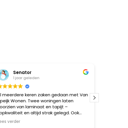
Senator
Natas
1 jaar geleden
1 jaar
 meerdere keren zaken gedaan met Van
Super goed 
eijk Wonen. Twee woningen laten
moeilijk
orzien van laminaat en tapijt –
kwaliteit en altijd strak gelegd. Ook
erdere vrienden via mij geholpen,
s verder
lemaal zeer tevreden. Betrouwbaar,