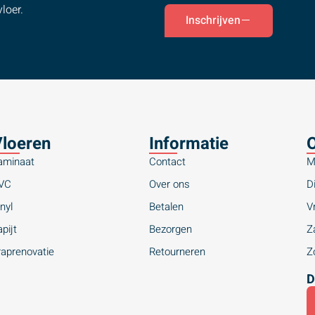
loer.
Inschrijven
loeren
Informatie
O
aminaat
Contact
M
VC
Over ons
Di
nyl
Betalen
Vr
pijt
Bezorgen
Za
raprenovatie
Retourneren
Zo
D