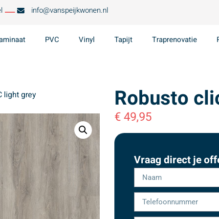
l
info@vanspeijkwonen.nl
aminaat
PVC
Vinyl
Tapijt
Traprenovatie
Robusto cli
 light grey
€
49,95
Vraag direct je off