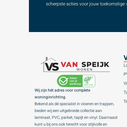
scherpste acties voor jouw toekomstige v
V
L
P
Vi
Wij zijn hét adres voor complete
Ta
woninginrichting.
T
Bekend als dé specialist in vloeren en trappen,
bieden wij een uitgebreide collectie aan
laminaat, PVC, parket, tapijt en vinyl. Daarnaast
kunt u bij ons ook terecht voor stijlvolle en