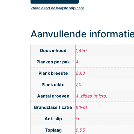
Vraag direct de laagste prijs aan!
Aanvullende informati
Doos inhoud
1,450
Planken per pak
4
Plank breedte
23,8
Plank dikte
7,0
Aantal groeven
4-zijdes (micro)
Brandclassificatie
Bfl-s1
Anti slip
ja
Toplaag
0,55