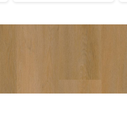
va
aa