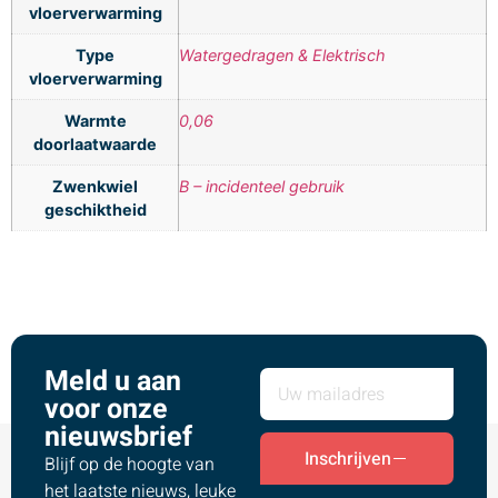
vloerverwarming
Type
Watergedragen & Elektrisch
vloerverwarming
Warmte
0,06
doorlaatwaarde
Zwenkwiel
B – incidenteel gebruik
geschiktheid
Meld u aan
voor onze
nieuwsbrief
Inschrijven
Blijf op de hoogte van
het laatste nieuws, leuke