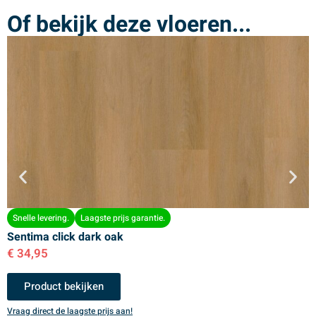
Of bekijk deze vloeren...
Snelle levering.
Laagste prijs garantie.
Sentima click dark oak
S
€
34,95
€
Product bekijken
Vraag direct de laagste prijs aan!
V