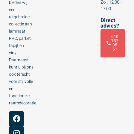
Zo : 12:00 -
bieden wij
17:00
een
uitgebreide
Direct
collectie aan
advies?
laminaat,
010
PVC, parket,
737
05
tapijt en
61
vinyl.
Daarnaast
kunt u bij ons
ook terecht
voor stijlvolle
en
functionele
raamdecoratie.