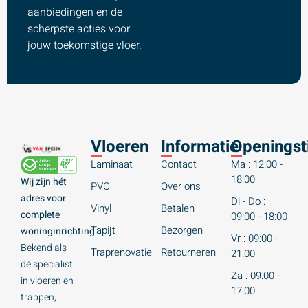
aanbiedingen en de
scherpste acties voor
jouw toekomstige vloer.
Vloeren
Informatie
Openingst
Laminaat
Contact
Ma : 12:00 -
18:00
Wij zijn hét
PVC
Over ons
adres voor
Di - Do :
Vinyl
Betalen
complete
09:00 - 18:00
Tapijt
Bezorgen
woninginrichting.
Vr : 09:00 -
Bekend als
Traprenovatie
Retourneren
21:00
dé specialist
Za : 09:00 -
in vloeren en
17:00
trappen,