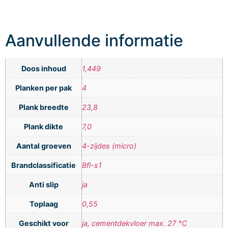
Aanvullende informatie
Doos inhoud
1,449
Planken per pak
4
Plank breedte
23,8
Plank dikte
7,0
Aantal groeven
4-zijdes (micro)
Brandclassificatie
Bfl-s1
Anti slip
ja
Toplaag
0,55
Geschikt voor
ja, cementdekvloer max. 27 °C