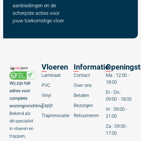
aanbiedingen en de
scherpste acties voor
jouw toekomstige vloer.
Vloeren
Informatie
Openingst
Laminaat
Contact
Ma : 12:00 -
18:00
Wij zijn hét
PVC
Over ons
adres voor
Di - Do :
Vinyl
Betalen
complete
09:00 - 18:00
Tapijt
Bezorgen
woninginrichting.
Vr : 09:00 -
Bekend als
Traprenovatie
Retourneren
21:00
dé specialist
Za : 09:00 -
in vloeren en
17:00
trappen,