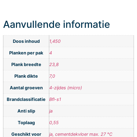
Aanvullende informatie
Doos inhoud
1,450
Planken per pak
4
Plank breedte
23,8
Plank dikte
7,0
Aantal groeven
4-zijdes (micro)
Brandclassificatie
Bfl-s1
Anti slip
ja
Toplaag
0,55
Geschikt voor
ja, cementdekvloer max. 27 °C