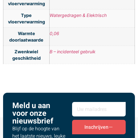
vloerverwarming
Type
Watergedragen & Elektrisch
vloerverwarming
Warmte
0,06
doorlaatwaarde
Zwenkwiel
B – incidenteel gebruik
geschiktheid
Meld u aan
voor onze
nieuwsbrief
Inschrijven
Blijf op de hoogte van
het laatste nieuws, leuke