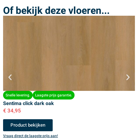
Of bekijk deze vloeren...
Snelle levering.
Laagste prijs garantie.
Sentima click dark oak
S
€
34,95
€
Product bekijken
Vraag direct de laagste prijs aan!
V