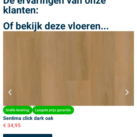
De ervaringen van onze
klanten:
Of bekijk deze vloeren...
Snelle levering.
Laagste prijs garantie.
Sentima click dark oak
S
€
34,95
€