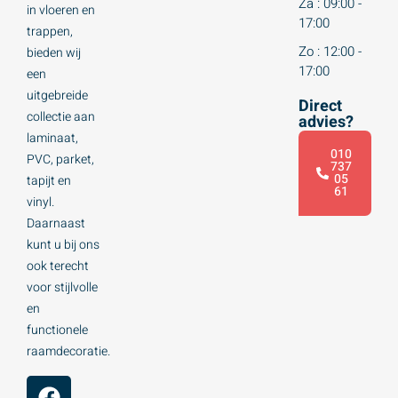
Za : 09:00 -
in vloeren en
17:00
trappen,
Zo : 12:00 -
bieden wij
17:00
een
uitgebreide
Direct
collectie aan
advies?
laminaat,
010
PVC, parket,
737
05
tapijt en
61
vinyl.
Daarnaast
kunt u bij ons
ook terecht
voor stijlvolle
en
functionele
raamdecoratie.