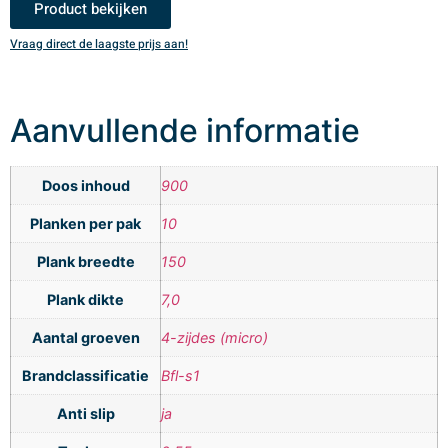
Product bekijken
Vraag direct de laagste prijs aan!
V
Aanvullende informatie
Doos inhoud
900
Planken per pak
10
Plank breedte
150
Plank dikte
7,0
Aantal groeven
4-zijdes (micro)
Brandclassificatie
Bfl-s1
Anti slip
ja