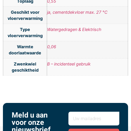
Toplaag
0,55
Geschikt voor
ja, cementdekvloer max. 27 °C
vloerverwarming
Type
Watergedragen & Elektrisch
vloerverwarming
Warmte
0,06
doorlaatwaarde
Zwenkwiel
B – incidenteel gebruik
geschiktheid
Meld u aan
voor onze
nieuwsbrief