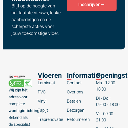
Inschrijven
Blijf op de hoogte van
het laatste nieuws, leuke
aanbiedingen en de
scherpste acties voor
jouw toekomstige vloer.
Vloeren
Informatie
Openingst
Laminaat
Contact
Ma : 12:00 -
18:00
Wij zijn hét
PVC
Over ons
adres voor
Di - Do :
Vinyl
Betalen
complete
09:00 - 18:00
Tapijt
Bezorgen
woninginrichting.
Vr : 09:00 -
Bekend als
Traprenovatie
Retourneren
21:00
dé specialist