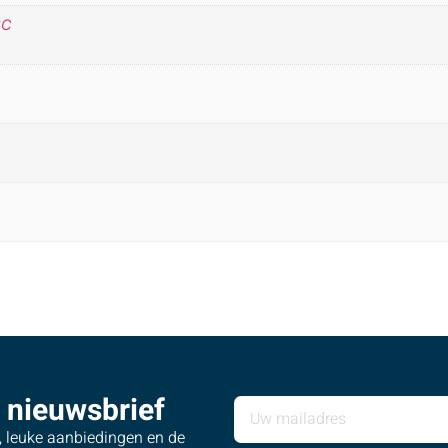
°C
 nieuwsbrief
s, leuke aanbiedingen en de