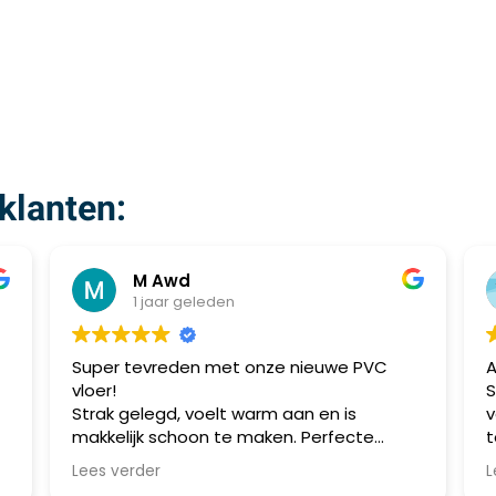
klanten:
M Awd
1 jaar geleden
Super tevreden met onze nieuwe PVC
Al me
vloer!
Speij
Strak gelegd, voelt warm aan en is
voorzi
makkelijk schoon te maken. Perfecte
topkwa
combinatie van stijl en praktisch gebruik.
meerd
Lees verder
Lees v
Aanrader!
allem