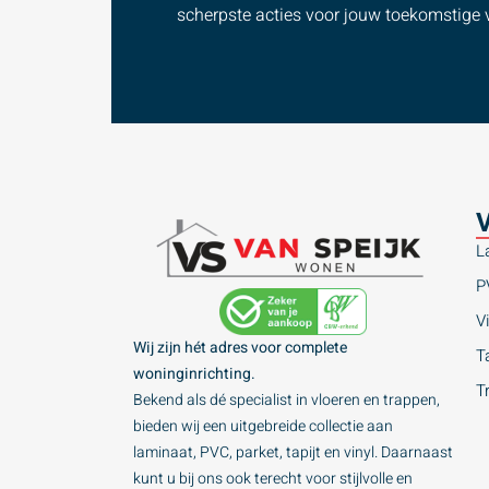
scherpste acties voor jouw toekomstige v
V
L
P
Vi
Wij zijn hét adres voor complete
Ta
woninginrichting.
T
Bekend als dé specialist in vloeren en trappen,
bieden wij een uitgebreide collectie aan
laminaat, PVC, parket, tapijt en vinyl. Daarnaast
kunt u bij ons ook terecht voor stijlvolle en