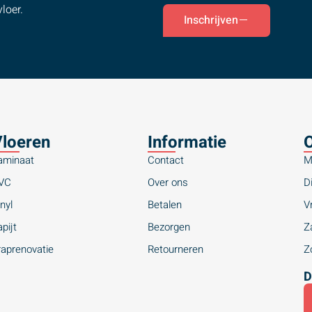
loer.
Inschrijven
loeren
Informatie
O
aminaat
Contact
M
VC
Over ons
Di
nyl
Betalen
Vr
pijt
Bezorgen
Za
raprenovatie
Retourneren
Zo
D