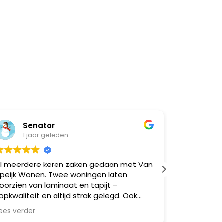
Senator
Natasja
1 jaar geleden
1 jaar ge
erdere keren zaken gedaan met Van
Super goed ge
k Wonen. Twee woningen laten
moeilijk
en van laminaat en tapijt –
liteit en altijd strak gelegd. Ook
ere vrienden via mij geholpen,
erder
aal zeer tevreden. Betrouwbaar,