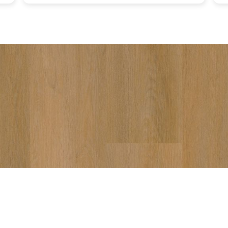
vakku
aanra