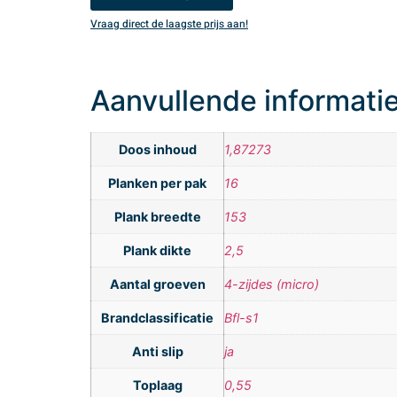
Vraag direct de laagste prijs aan!
Aanvullende informati
Doos inhoud
1,87273
Planken per pak
16
Plank breedte
153
Plank dikte
2,5
Aantal groeven
4-zijdes (micro)
Brandclassificatie
Bfl-s1
Anti slip
ja
Toplaag
0,55