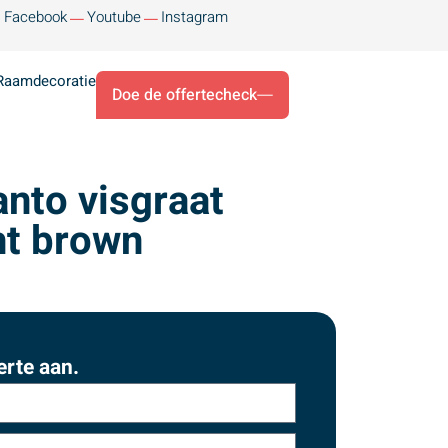
Facebook
Youtube
Instagram
Raamdecoratie
Doe de offertecheck
anto visgraat
ht brown
erte aan.