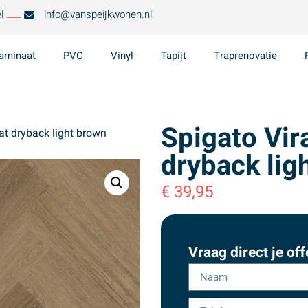
l
info@vanspeijkwonen.nl
aminaat
PVC
Vinyl
Tapijt
Traprenovatie
Spigato Vir
at dryback light brown
dryback lig
€
39,95
Vraag direct je off