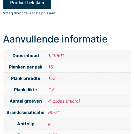
Product bekijken
Vraag direct de laagste prijs aan!
V
Aanvullende informatie
Doos inhoud
1,29601
Planken per pak
16
Plank breedte
153
Plank dikte
2,5
Aantal groeven
4-zijdes (micro)
Brandclassificatie
Bfl-s1
Anti slip
ja