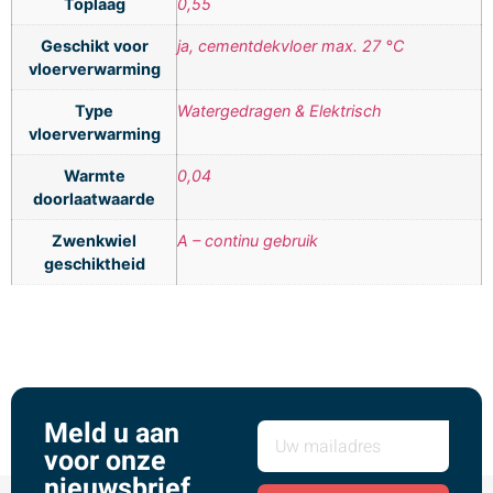
Toplaag
0,55
Geschikt voor
ja, cementdekvloer max. 27 °C
vloerverwarming
Type
Watergedragen & Elektrisch
vloerverwarming
Warmte
0,04
doorlaatwaarde
Zwenkwiel
A – continu gebruik
geschiktheid
Meld u aan
voor onze
nieuwsbrief