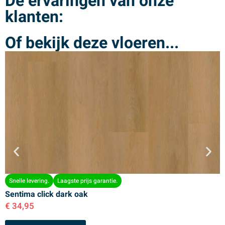
De ervaringen van onze
klanten:
Of bekijk deze vloeren...
Snelle levering.
Laagste prijs garantie.
Sentima click dark oak
S
€
34,95
€