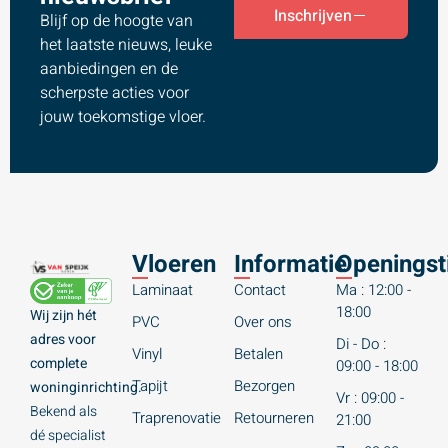
Inschrijven
Blijf op de hoogte van
het laatste nieuws, leuke
aanbiedingen en de
scherpste acties voor
jouw toekomstige vloer.
Vloeren
Informatie
Openingst
Laminaat
Contact
Ma : 12:00 -
18:00
Wij zijn hét
PVC
Over ons
adres voor
Di - Do :
Vinyl
Betalen
complete
09:00 - 18:00
Tapijt
Bezorgen
woninginrichting.
Vr : 09:00 -
Bekend als
Traprenovatie
Retourneren
21:00
dé specialist