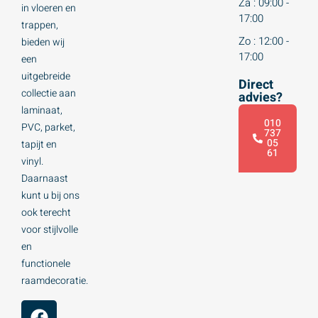
Za : 09:00 -
in vloeren en
17:00
trappen,
Zo : 12:00 -
bieden wij
17:00
een
uitgebreide
Direct
collectie aan
advies?
laminaat,
010
PVC, parket,
737
05
tapijt en
61
vinyl.
Daarnaast
kunt u bij ons
ook terecht
voor stijlvolle
en
functionele
raamdecoratie.