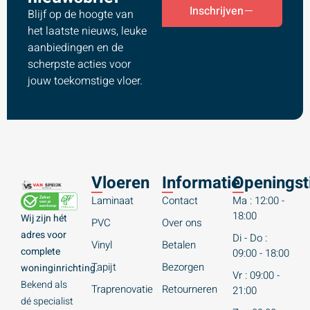
Inschrijven
Blijf op de hoogte van
het laatste nieuws, leuke
aanbiedingen en de
scherpste acties voor
jouw toekomstige vloer.
Vloeren
Informatie
Openingst
Laminaat
Contact
Ma : 12:00 -
18:00
Wij zijn hét
PVC
Over ons
adres voor
Di - Do :
Vinyl
Betalen
complete
09:00 - 18:00
Tapijt
Bezorgen
woninginrichting.
Vr : 09:00 -
Bekend als
Traprenovatie
Retourneren
21:00
dé specialist