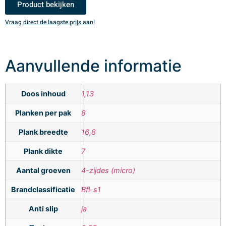
Product bekijken
Vraag direct de laagste prijs aan!
V
Aanvullende informatie
Doos inhoud
1,13
Planken per pak
8
Plank breedte
16,8
Plank dikte
7
Aantal groeven
4-zijdes (micro)
Brandclassificatie
Bfl-s1
Anti slip
ja