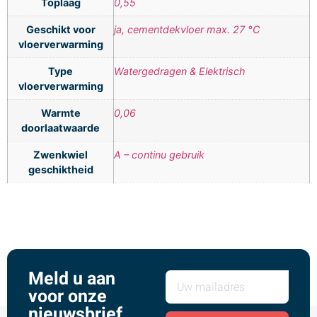
Toplaag
0,55
Geschikt voor
ja, cementdekvloer max. 27 °C
vloerverwarming
Type
Watergedragen & Elektrisch
vloerverwarming
Warmte
0,06
doorlaatwaarde
Zwenkwiel
A – continu gebruik
geschiktheid
Meld u aan
voor onze
nieuwsbrief