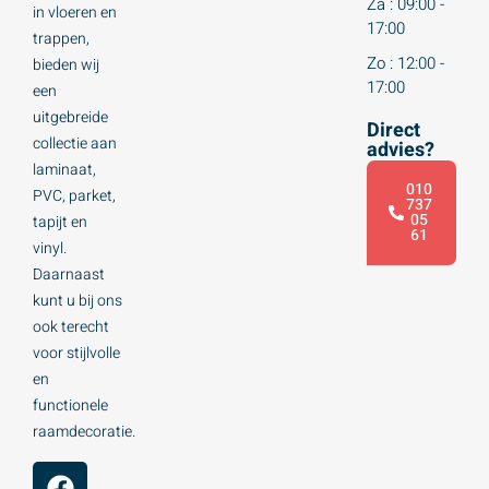
Za : 09:00 -
in vloeren en
17:00
trappen,
Zo : 12:00 -
bieden wij
17:00
een
uitgebreide
Direct
collectie aan
advies?
laminaat,
010
PVC, parket,
737
05
tapijt en
61
vinyl.
Daarnaast
kunt u bij ons
ook terecht
voor stijlvolle
en
functionele
raamdecoratie.