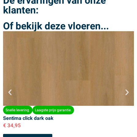
De ervaringen van onze
klanten:
Of bekijk deze vloeren...
Snelle levering.
Laagste prijs garantie.
Sentima click dark oak
S
€
34,95
€