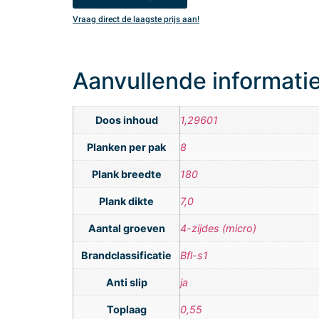
Vraag direct de laagste prijs aan!
Aanvullende informati
Doos inhoud
1,29601
Planken per pak
8
Plank breedte
180
Plank dikte
7,0
Aantal groeven
4-zijdes (micro)
Brandclassificatie
Bfl-s1
Anti slip
ja
Toplaag
0,55