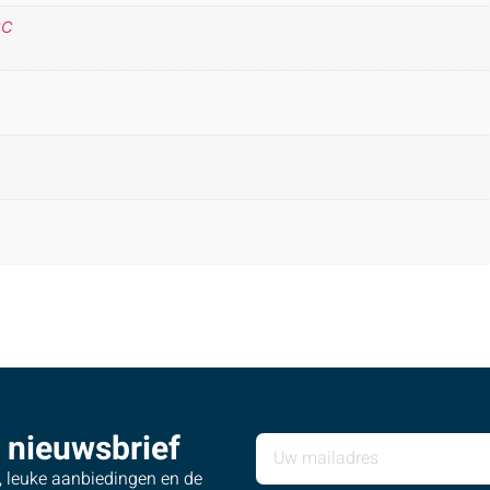
°C
 nieuwsbrief
s, leuke aanbiedingen en de