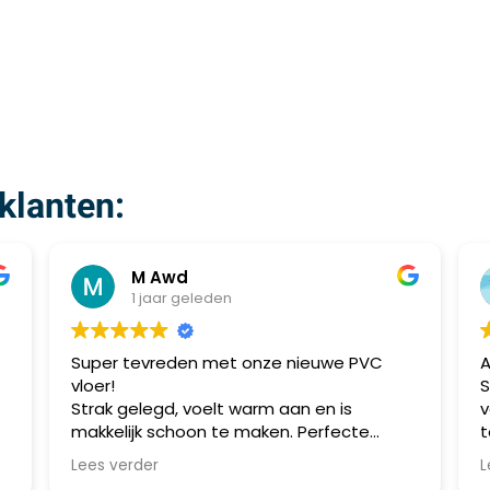
klanten:
M Awd
1 jaar geleden
Super tevreden met onze nieuwe PVC
A
vloer!
S
Strak gelegd, voelt warm aan en is
v
makkelijk schoon te maken. Perfecte
t
combinatie van stijl en praktisch gebruik.
m
Lees verder
L
Aanrader!
a