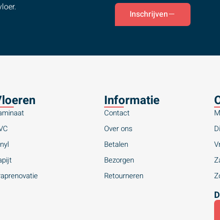
loer.
Inschrijven
loeren
Informatie
O
aminaat
Contact
M
VC
Over ons
Di
nyl
Betalen
Vr
pijt
Bezorgen
Za
raprenovatie
Retourneren
Zo
D