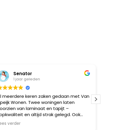
Senator
Nat
1 jaar geleden
1 ja
l meerdere keren zaken gedaan met Van
Super goe
peijk Wonen. Twee woningen laten
moeilijk
oorzien van laminaat en tapijt –
opkwaliteit en altijd strak gelegd. Ook
eerdere vrienden via mij geholpen,
ees verder
llemaal zeer tevreden. Betrouwbaar,