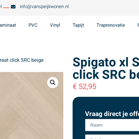
l
info@vanspeijkwonen.nl
aminaat
PVC
Vinyl
Tapijt
Traprenovatie
Spigato xl 
raat click SRC beige
click SRC b
€
52,95
Vraag direct je off