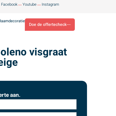
Facebook
Youtube
Instagram
Raamdecoratie
Doe de offertecheck
Soleno visgraat
eige
erte aan.