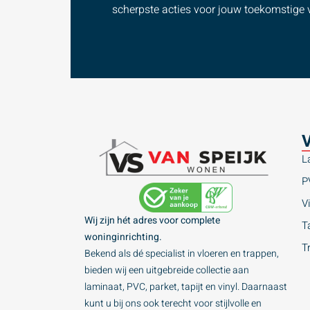
scherpste acties voor jouw toekomstige v
V
L
P
Vi
Wij zijn hét adres voor complete
Ta
woninginrichting.
T
Bekend als dé specialist in vloeren en trappen,
bieden wij een uitgebreide collectie aan
laminaat, PVC, parket, tapijt en vinyl. Daarnaast
kunt u bij ons ook terecht voor stijlvolle en