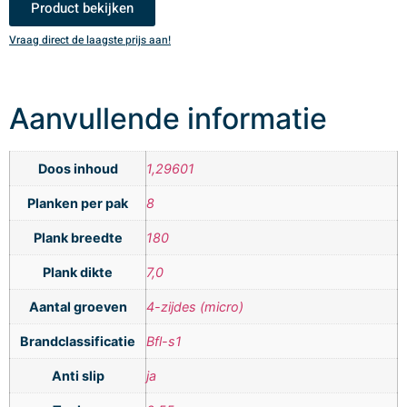
Product bekijken
Vraag direct de laagste prijs aan!
V
Aanvullende informatie
Doos inhoud
1,29601
Planken per pak
8
Plank breedte
180
Plank dikte
7,0
Aantal groeven
4-zijdes (micro)
Brandclassificatie
Bfl-s1
Anti slip
ja