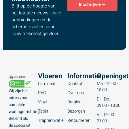
Inschrijven
Blijf op de hoogte van
het laatste nieuws, leuke
aanbiedingen en de
scherpste acties voor
jouw toekomstige vloer.
Vloeren
Informatie
Openingst
Laminaat
Contact
Ma : 12:00 -
18:00
Wij zijn hét
PVC
Over ons
adres voor
Di - Do :
Vinyl
Betalen
complete
09:00 - 18:00
Tapijt
Bezorgen
woninginrichting.
Vr : 09:00 -
Bekend als
Traprenovatie
Retourneren
21:00
dé specialist