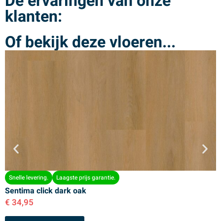
De ervaringen van onze
klanten:
Of bekijk deze vloeren...
Snelle levering.
Laagste prijs garantie.
Sentima click dark oak
S
€
34,95
€