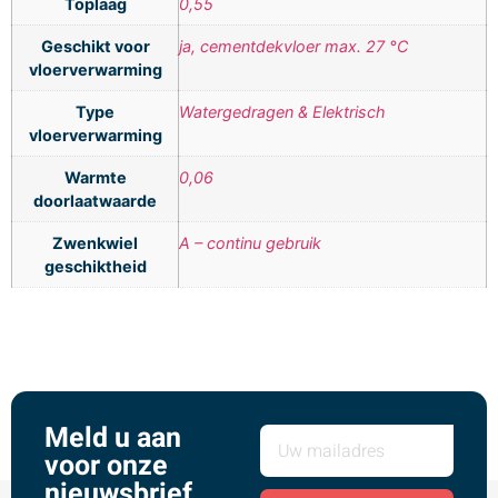
Toplaag
0,55
Geschikt voor
ja, cementdekvloer max. 27 °C
vloerverwarming
Type
Watergedragen & Elektrisch
vloerverwarming
Warmte
0,06
doorlaatwaarde
Zwenkwiel
A – continu gebruik
geschiktheid
Meld u aan
voor onze
nieuwsbrief