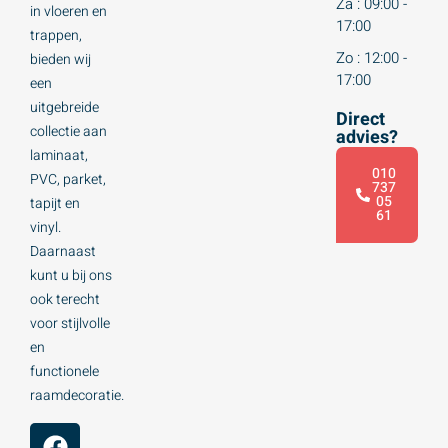
Za : 09:00 -
in vloeren en
17:00
trappen,
Zo : 12:00 -
bieden wij
17:00
een
uitgebreide
Direct
collectie aan
advies?
laminaat,
010
PVC, parket,
737
05
tapijt en
61
vinyl.
Daarnaast
kunt u bij ons
ook terecht
voor stijlvolle
en
functionele
raamdecoratie.